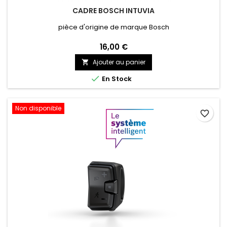
CADRE BOSCH INTUVIA
pièce d'origine de marque Bosch
16,00 €
Ajouter au panier


En Stock
Non disponible
favorite_border