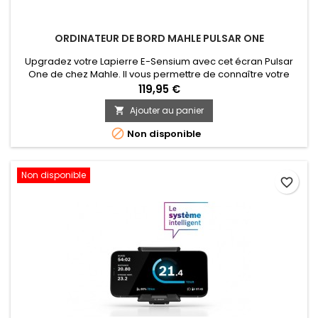
ORDINATEUR DE BORD MAHLE PULSAR ONE
Upgradez votre Lapierre E-Sensium avec cet écran Pulsar
One de chez Mahle. Il vous permettre de connaître votre
vitesse, autonomie et bien d'autres informations importantes
119,95 €
de votre monture.
Ajouter au panier


Non disponible
Non disponible
favorite_border