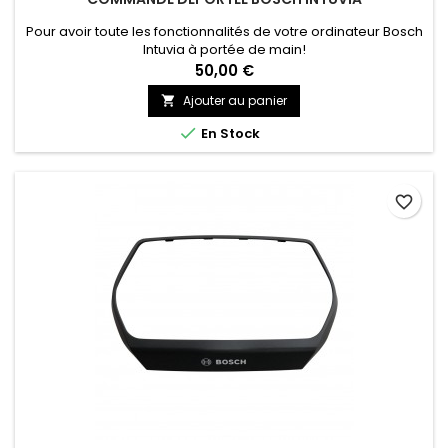
Pour avoir toute les fonctionnalités de votre ordinateur Bosch
Intuvia à portée de main!
50,00 €
Ajouter au panier


En Stock
favorite_border