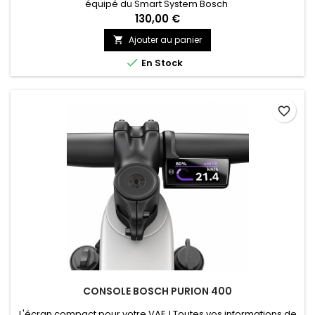
équipé du Smart System Bosch
130,00 €
Ajouter au panier


En Stock
favorite_border
CONSOLE BOSCH PURION 400
L'écran compact pour votre VAE ! Toutes vos informations de