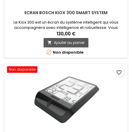
ECRAN BOSCH KIOX 300 SMART SYSTEM
Le Kiox 300 est un écran du système intelligent qui vous
accompagnera avec intelligence et robustesse. Vous
pouvez consulter l'heure d'arrivée, la distance et le temps
130,00 €
vous séparant de la destination, ainsi que l'autonomie
Ajouter au panier

restante selon le mode d'assistance, grâce à l'utilisation des
commandes déportées.

Non disponible
Non disponible
favorite_border