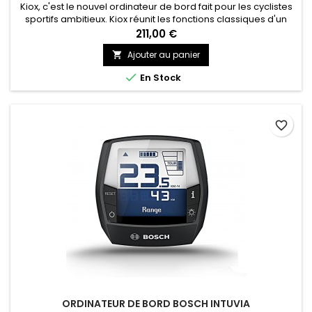
Kiox, c'est le nouvel ordinateur de bord fait pour les cyclistes
sportifs ambitieux. Kiox réunit les fonctions classiques d'un
ordinateur de bord, tout en vous ouvrant les portes du
211,00 €
monde numérique grâce à l'application pour smartphones.
Ajouter au panier

Toutes les données de conduite sont constamment visibles
sur l'écran couleur et grâce à la commande déportée

En Stock
séparée,...
favorite_border
ORDINATEUR DE BORD BOSCH INTUVIA