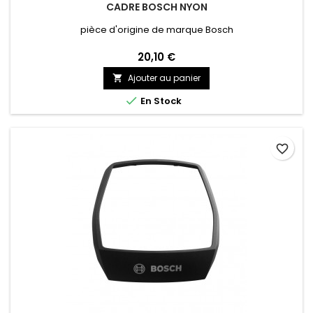
CADRE BOSCH NYON
pièce d'origine de marque Bosch
20,10 €
Ajouter au panier


En Stock
favorite_border