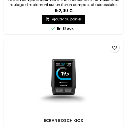
roulage directement sur un écran compact et accessibles
d'un coup d'oeil !
152,00 €
Ajouter au panier


En Stock
favorite_border
ECRAN BOSCH KIOX