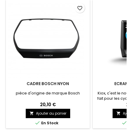
favorite_border
CADRE BOSCH NYON
ECRAN 
pièce d'origine de marque Bosch
Kiox, c'est le nou
fait pour les cycli
Kiox réunit les fo
20,10 €
21
ordinateur de bord
Ajouter au panier
Ajou


les portes du mo
l'application pou


En Stock
E
les données 
constamment visibl