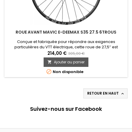
ROUE AVANT MAVIC E-DEEMAX S35 27.5 6TROUS
Conçue et fabriquée pour répondre aux exigences
particulières du VTT électrique, cette roue de 27,5’’ est
équipée de jantes en aluminium avec système de protection
214,00 €
305,00 €
contre les crevaisons par pincement, et de toutes les
Ajouter au panier

dernières technologies Mavic.

Non disponible
RETOUR EN HAUT

Suivez-nous sur Facebook