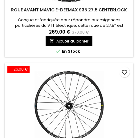
ROUE AVANT MAVIC E-DEEMAX S35 27.5 CENTERLOCK
Conçue et fabriquée pour répondre aux exigences
particulières du VTT électrique, cette roue de 27,5’’ est
équipée de jantes en aluminium avec système de protection
269,00 €
370,00 €
contre les crevaisons par pincement, et de toutes les
Ajouter au panier

dernières technologies Mavic.

En Stock
- 126,00 €
favorite_border