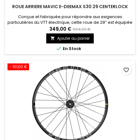
ROUE ARRIERE MAVIC E-DEEMAX S30 29 CENTERLOCK
Conçue et fabriquée pour répondre aux exigences
particulières du VTT électrique, cette roue de 29’’ est équipée
de jantes en aluminium avec système de protection contre
349,00 €
504,00 €
les crevaisons par pincement, et de toutes les dernières
Ajouter au panier

technologies Mavic.

En Stock
- 101,00 €
favorite_border