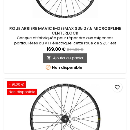
ROUE ARRIERE MAVIC E-DEEMAX S35 27.5 MICROSPLINE
CENTERLOCK
Conçue et fabriquée pour répondre aux exigences
particulières du VTT électrique, cette roue de 27,5’’ est
équipée de jantes en aluminium avec système de protection
169,00 €
274,00 €
contre les crevaisons par pincement, et de toutes les
Ajouter au panier

dernières technologies Mavic.

Non disponible
- 91,00 €
favorite_border
Non disponible