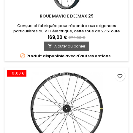
ROUE MAVIC E DEEMAX 29
Conçue et fabriquée pour répondre aux exigences
particulières du VTT électrique, cette roue de 27,5Toute
l'expertise Mavic réunie sur cette roue VTT spécifique E-Bike :
169,00 €
274,00 €
solide, fiable et durable, avec un nouveau profil de jante de
Ajouter au panier

30mm qui facilite l'installation des pneus et protège contre
les crevaisons par pincement (technologie PFP).

Produit disponible avec d'autres options
- 61,00 €
favorite_border