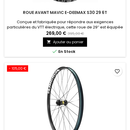
ROUE AVANT MAVIC E-DEEMAX S30 29 6T
Conçue et fabriquée pour répondre aux exigences
particulières du VTT électrique, cette roue de 29’’ est équipée
de jantes en aluminium avec système de protection contre
269,00 €
395,00 €
les crevaisons par pincement, et de toutes les dernières
Ajouter au panier

technologies Mavic.

En Stock
- 105,00 €
favorite_border