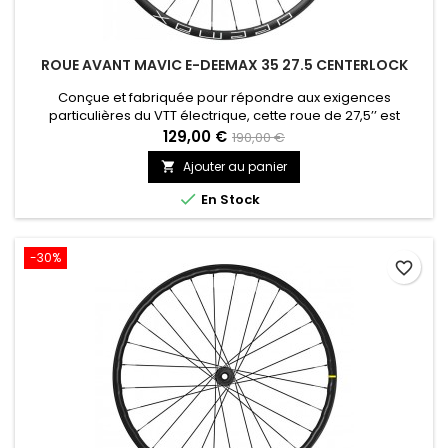
ROUE AVANT MAVIC E-DEEMAX 35 27.5 CENTERLOCK
Conçue et fabriquée pour répondre aux exigences
particulières du VTT électrique, cette roue de 27,5’’ est
équipée de jantes en aluminium avec système de protection
129,00 €
190,00 €
contre les crevaisons par pincement, et de toutes les
Ajouter au panier

dernières technologies Mavic.

En Stock
-30%
favorite_border