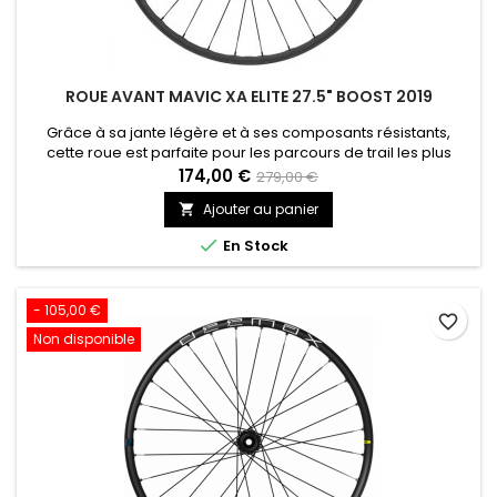
ROUE AVANT MAVIC XA ELITE 27.5" BOOST 2019
Grâce à sa jante légère et à ses composants résistants,
cette roue est parfaite pour les parcours de trail les plus
exigeants.
174,00 €
279,00 €
Ajouter au panier


En Stock
- 105,00 €
favorite_border
Non disponible