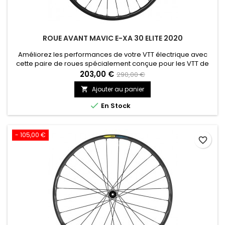
ROUE AVANT MAVIC E-XA 30 ELITE 2020
Améliorez les performances de votre VTT électrique avec
cette paire de roues spécialement conçue pour les VTT de
trail.
203,00 €
290,00 €
Ajouter au panier


En Stock
- 105,00 €
favorite_border