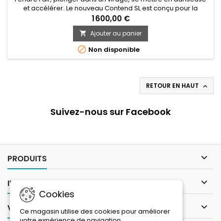
et accélérer. Le nouveau Contend SL est conçu pour la
vitesse. Maniable, vif et confortable, il vous pousse à rouler
1 600,00 €
plus fort, aller plus vite et rechercher cette sensation à
Ajouter au panier

chaque sortie.

Non disponible
RETOUR EN HAUT

Suivez-nous sur Facebook

PRODUITS

INFORMATIONS
Cookies

VOTRE COMPTE
Ce magasin utilise des cookies pour améliorer
votre expérience de navigation.