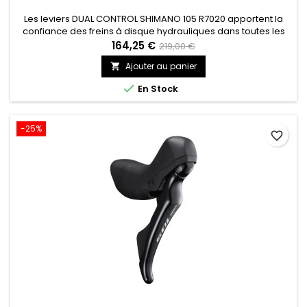
Les leviers DUAL CONTROL SHIMANO 105 R7020 apportent la
confiance des freins à disque hydrauliques dans toutes les
conditions, et une ergonomie idéale pour apporter les
164,25 €
219,00 €
changements de vitesse rapides et intuitifs que les cyclistes
Ajouter au panier

attendent du SHIMANO 105.

En Stock
-25%
favorite_border