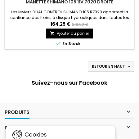
MANETTE SHIMANO 105 11V 7020 DROITE
Les leviers DUAL CONTROL SHIMANO 105 R7020 apportent la
confiance des freins à disque hydrauliques dans toutes les
conditions, et une ergonomie idéale pour apporter les
164,25 €
219,00 €
changements de vitesse rapides et intuitifs que les cyclistes
Ajouter au panier

attendent du SHIMANO 105.

En Stock
RETOUR EN HAUT

Suivez-nous sur Facebook

PRODUITS

INFORMATIONS
Cookies