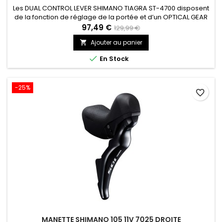
Les DUAL CONTROL LEVER SHIMANO TIAGRA ST-4700 disposent
de la fonction de réglage de la portée et d’un OPTICAL GEAR
DISPLAY sous une forme ergonomique compatible avec les
97,49 €
129,99 €
transmissions à 2 x 10 vitesses.
Ajouter au panier


En Stock
-25%
favorite_border
MANETTE SHIMANO 105 11V 7025 DROITE