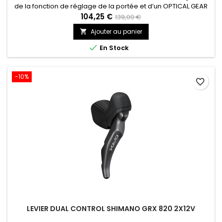
de la fonction de réglage de la portée et d’un OPTICAL GEAR
DISPLAY sous une forme ergonomique compatible avec les
104,25 €
139,00 €
transmissions à 3 x 10 vitesses.
Ajouter au panier


En Stock
-10%
favorite_border
LEVIER DUAL CONTROL SHIMANO GRX 820 2X12V