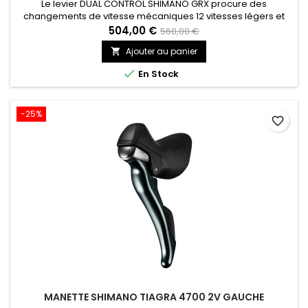
Le levier DUAL CONTROL SHIMANO GRX procure des
changements de vitesse mécaniques 12 vitesses légers et
réactifs pour les sorties sur terrain mixte. Le design
504,00 €
560,00 €
ergonomique du levier de changements de vitesse améliore
Ajouter au panier

le confort en réduisant la pression sur les paumes, tandis que
la surface texturée et antidérapante du levier de frein

En Stock
augmente le contrôle...
-25%
favorite_border
MANETTE SHIMANO TIAGRA 4700 2V GAUCHE