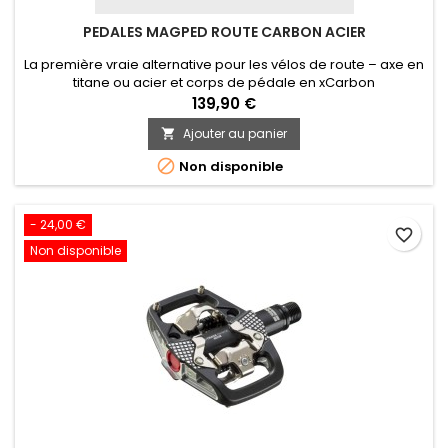
PEDALES MAGPED ROUTE CARBON ACIER
La première vraie alternative pour les vélos de route – axe en
titane ou acier et corps de pédale en xCarbon
139,90 €
Ajouter au panier


Non disponible
- 24,00 €
favorite_border
Non disponible