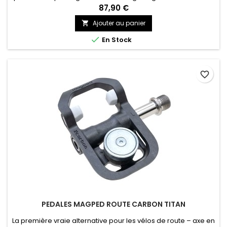
de matériaux composites qui réduisent le poids et
87,90 €
améliorent la résistance.
Ajouter au panier


En Stock
favorite_border
PEDALES MAGPED ROUTE CARBON TITAN
La première vraie alternative pour les vélos de route – axe en