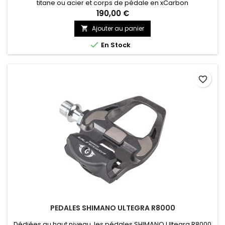
titane ou acier et corps de pédale en xCarbon
190,00 €
Ajouter au panier


En Stock
favorite_border
PEDALES SHIMANO ULTEGRA R8000
Dédiées au haut niveau, les pédales SHIMANO Ultegra R8000