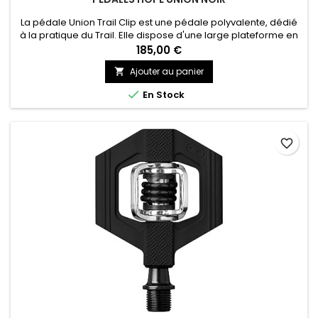
La pédale Union Trail Clip est une pédale polyvalente, dédié
à la pratique du Trail. Elle dispose d'une large plateforme en
aluminium et d'un système à trois roulements offrant une
185,00 €
grande longévité et une très bonne réparabilité.
Ajouter au panier


En Stock
favorite_border