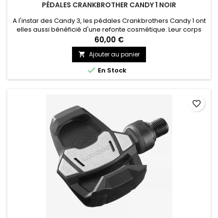
PÉDALES CRANKBROTHER CANDY 1 NOIR
A l'instar des Candy 3, les pédales Crankbrothers Candy 1 ont
elles aussi bénéficié d'une refonte cosmétique. Leur corps
bénéficie d’une nouvelle forme, offrant une surface d’appuie
60,00 €
similaire tout en réduisant le poids. Cette large surface
Ajouter au panier

d’appuie rend la pédale plus stable et plus efficace encore.
Ses roulements Igus de haute qualité sont prévus pour...

En Stock
favorite_border