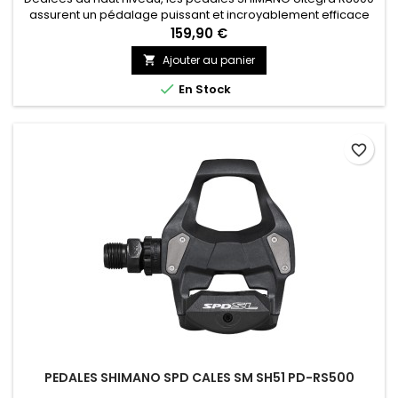
assurent un pédalage puissant et incroyablement efficace
grâce à une plateforme très large augmentant
159,90 €
considérablement la zone de contact entre la cale et la
Ajouter au panier

pédale.

En Stock
favorite_border
PEDALES SHIMANO SPD CALES SM SH51 PD-RS500