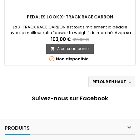
PEDALES LOOK X-TRACK RACE CARBON
La X-TRACK RACE CARBON est tout simplement la pédale
avec le meilleur ratio "power to weight" du marché. Avec sa
large surface d'appui, elle transfère en intégralité votre
103,00 €
123,90 €
puissance au pédalier. Cette large zone de contact évite
Ajouter au panier

aussi que votre pied ne glisse sur le corps de la pédale et
vous offre un appui consistant et rassurant. Son corps en

Non disponible
carbone...
RETOUR EN HAUT

Suivez-nous sur Facebook

PRODUITS