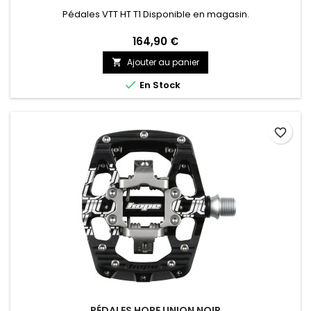
Pédales VTT HT T1 Disponible en magasin.
164,90 €
Ajouter au panier


En Stock
favorite_border
PÉDALES HOPE UNION NOIR