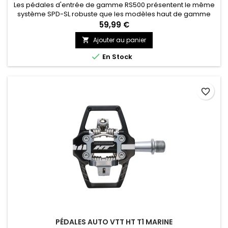
Les pédales d'entrée de gamme RS500 présentent le même
système SPD-SL robuste que les modèles haut de gamme
de Shimano, avec simplement un mécanisme à ressort à
59,99 €
action plus légère pour les débutants et les cyclistes
Ajouter au panier

nécessitant un désengagement facilité en zone de
circulation dense.

En Stock
favorite_border
PÉDALES AUTO VTT HT T1 MARINE