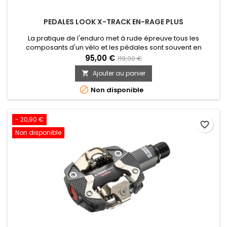
PEDALES LOOK X-TRACK EN-RAGE PLUS
La pratique de l'enduro met à rude épreuve tous les
composants d'un vélo et les pédales sont souvent en
première ligne. La pédale X-TRACK EN-RAGE PLUS avec son
95,00 €
119,00 €
corps en aluminium forgé fait de sa robustesse une de ses
Ajouter au panier

nombreuses qualités. Compatibles SPD, elles sauront vous
aider à franchir les parcours les plus exigeants tout en

Non disponible
sécurité avec un angle de...
- 20,90 €
favorite_border
Non disponible