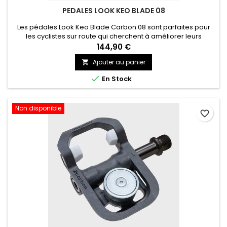
PEDALES LOOK KEO BLADE 08
Les pédales Look Keo Blade Carbon 08 sont parfaites pour
les cyclistes sur route qui cherchent à améliorer leurs
performances. Avec une répartition optimale de la pression
144,90 €
et une stabilité accrue, ces pédales garantissent une
Ajouter au panier

sensation de stabilité et de sécurité à chaque coup de
pédale

En Stock
Non disponible
favorite_border