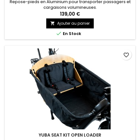
Repose-pieds en Aluminium pour transporter passagers et
cargaisons volumineuses.
139,00 €
Ajouter au panier


En Stock
favorite_border
YUBA SEAT KIT OPEN LOADER