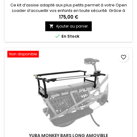
Ce kit d’assise adapté aux plus petits permet à votre Open
Loader d’accueillir vos enfants en toute sécurité. Grâce à
deux harnais à 3 points d’attache, un dossier et des coussins
175,00 €
d’assises sur une planche en bambou, toute la famille peut
Ajouter au panier

profiter des balades en cargo, tout confort !

En Stock
Non disponible
favorite_border
YUBA MONKEY BARS LONG AMOVIBLE