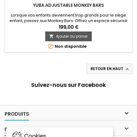
YUBA ADJUSTABLE MONKEY BARS
Lorsque vos enfants deviennent trop grands pour le siège
enfant, passez aux Monkey Bars. Offrez un espace sécurisé
et plus de liberté à vos enfants à l’arrière de votre vélo. Et si
199,00 €
l’un d’eux à encore besoin du siège, pas de problème, tout
Ajouter au panier

est compatible!

Non disponible
RETOUR EN HAUT

Suivez-nous sur Facebook

PRODUITS

INFORMATIONS
Cookies