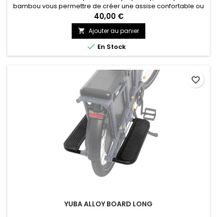
bambou vous permettre de créer une assise confortable ou
une plateforme de chargement plane et solide!
40,00 €
Ajouter au panier


En Stock
favorite_border
YUBA ALLOY BOARD LONG