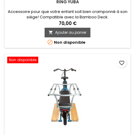
RING YUBA
Accessoire pour que votre enfant soit bien cramponné à son
siège! Compatible avec la Bamboo Deck.
70,00 €
Ajouter au panier


Non disponible
Non disponible
favorite_border