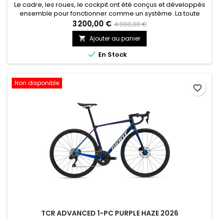
Le cadre, les roues, le cockpit ont été conçus et développés
ensemble pour fonctionner comme un système. La toute
nouvelle technologie de tube de direction OverDrive Aero est
3 200,00 €
4 000,00 €
associée à une potence Contact AeroLight et des entretoises
Ajouter au panier

spécifiques pour une semi intégration de la câblerie et des
réglages et une maintenance très faciles.Doté d'un rapport...

En Stock
Non disponible
favorite_border
TCR ADVANCED 1-PC PURPLE HAZE 2026