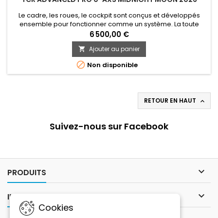
Le cadre, les roues, le cockpit sont conçus et développés
ensemble pour fonctionner comme un système. La toute
nouvelle technologie de tube de direction OverDrive Aero est
6 500,00 €
associée à un cintre Contact SL ou SLR selon les modèles,
Ajouter au panier

une potence Contact SL AeroLight et des entretoises de
direction spécifiques pour une intégration parfaite de la

Non disponible
câblerie et...
RETOUR EN HAUT

Suivez-nous sur Facebook

PRODUITS

INFORMATIONS
Cookies