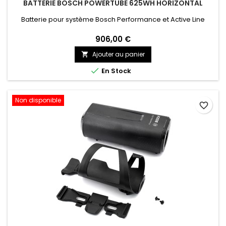
BATTERIE BOSCH POWERTUBE 625WH HORIZONTAL
Batterie pour système Bosch Performance et Active Line
906,00 €
Ajouter au panier


En Stock
Non disponible
favorite_border