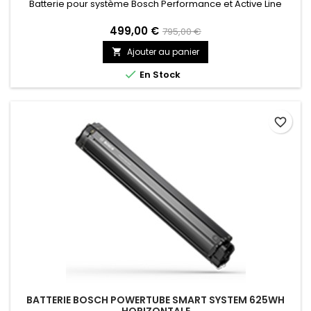
Batterie pour système Bosch Performance et Active Line
499,00 €
795,00 €
Ajouter au panier


En Stock
favorite_border
BATTERIE BOSCH POWERTUBE SMART SYSTEM 625WH