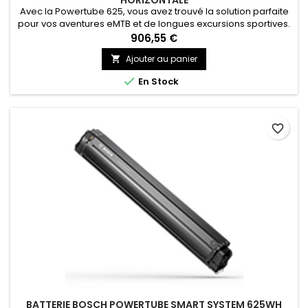
HORIZONTALE
Avec la Powertube 625, vous avez trouvé la solution parfaite
pour vos aventures eMTB et de longues excursions sportives.
906,55 €
Ajouter au panier


En Stock
favorite_border
BATTERIE BOSCH POWERTUBE SMART SYSTEM 625WH