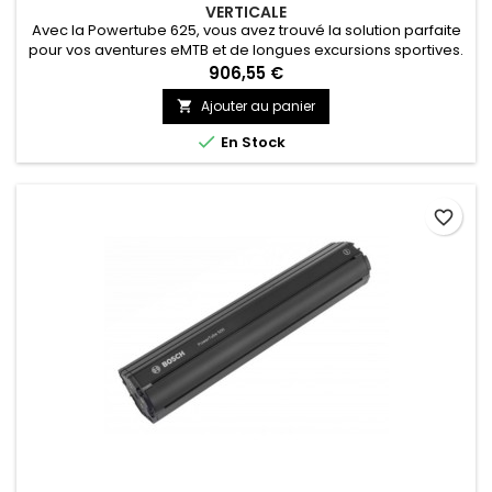
VERTICALE
Avec la Powertube 625, vous avez trouvé la solution parfaite
pour vos aventures eMTB et de longues excursions sportives.
906,55 €
Ajouter au panier


En Stock
favorite_border