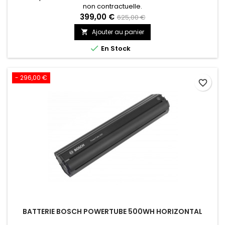
non contractuelle.
399,00 €
625,00 €
Ajouter au panier


En Stock
- 296,00 €
favorite_border
BATTERIE BOSCH POWERTUBE 500WH HORIZONTAL