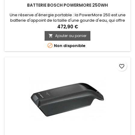
BATTERIE BOSCH POWERMORE 250WH
Une réserve d'énergie portable : la PowerMore 250 est une
batterie d'appoint de la taille d'une gourde d'eau, qui offre
une autonomie encore plus grande pour faire durer le plaisir
472,90 €
encore plus longtemps en tout-terrain. Compact et léger (1,5
Ajouter au panier

kg), ce prolongateur d'autonomie se fixe facilement sur le
support pour gourde. Le prolongateur d'autonomie peut se...

Non disponible
favorite_border