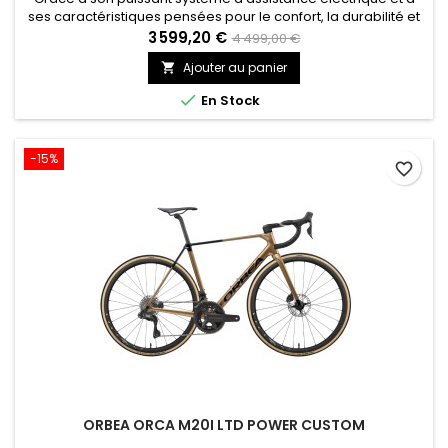
ses caractéristiques pensées pour le confort, la durabilité et
les aspects pratiques, toutes les routes vous appartiennent
3 599,20 €
4 499,00 €
sur le Synapse Neo Allroad.
Ajouter au panier


En Stock
-15%
favorite_border
ORBEA ORCA M20I LTD POWER CUSTOM