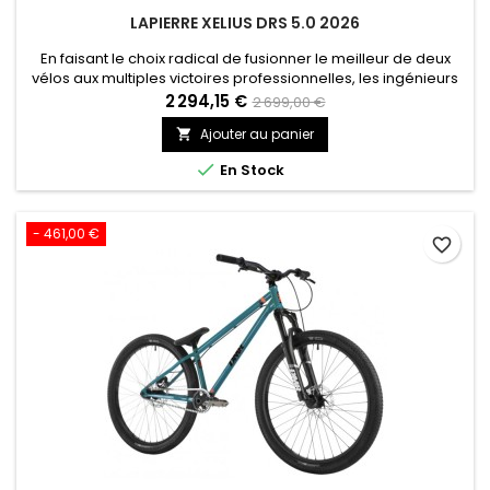
LAPIERRE XELIUS DRS 5.0 2026
En faisant le choix radical de fusionner le meilleur de deux
vélos aux multiples victoires professionnelles, les ingénieurs
Lapierre ont fait un choix fort. Pourtant, cette machine ne
2 294,15 €
2 699,00 €
saurait se réduire à la seule vitesse : ces nouvelles lignes
Ajouter au panier

racées, son design épuré (notamment visible au niveau de
la fourche) offrent une toute nouvelle perspective....

En Stock
- 461,00 €
favorite_border