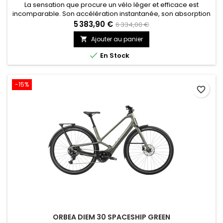
La sensation que procure un vélo léger et efficace est
incomparable. Son accélération instantanée, son absorption
des vibrations et sa conduite réactive tiennent à son cadre
5 383,90 €
6 334,00 €
conçu dans le but de réduire le poids et de renforcer la
Ajouter au panier

rigidité.

En Stock
-15%
favorite_border
ORBEA DIEM 30 SPACESHIP GREEN