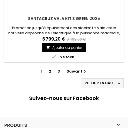
SANTACRUZ VALA KIT S GREEN 2025
Promotion jusqu'à épuisement des stocks! Le Vala est la
nouvelle approche de l'électrique à la puissance maximale,
offrant une assistance optimale et une précision sans faille.
6 799,20 €
8 499,00 €
Tourné vers la performance sur tous les terrains, il se montre
Ajouter au panier

parfaitement équilibré, équipé d'une suspension travaillée
jusqu'à la perfection et tout comme l'ensemble de notre...

En Stock
1
2
3
Suivant

RETOUR EN HAUT

Suivez-nous sur Facebook

PRODUITS