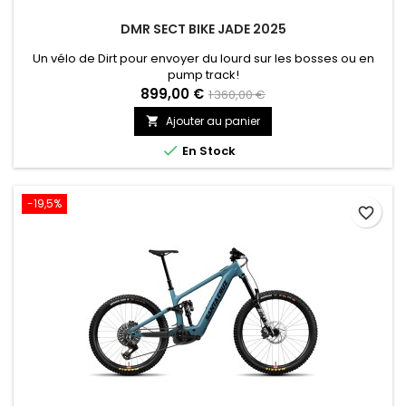
DMR SECT BIKE JADE 2025
Un vélo de Dirt pour envoyer du lourd sur les bosses ou en
pump track!
899,00 €
1 360,00 €
Ajouter au panier


En Stock
-19,5%
favorite_border