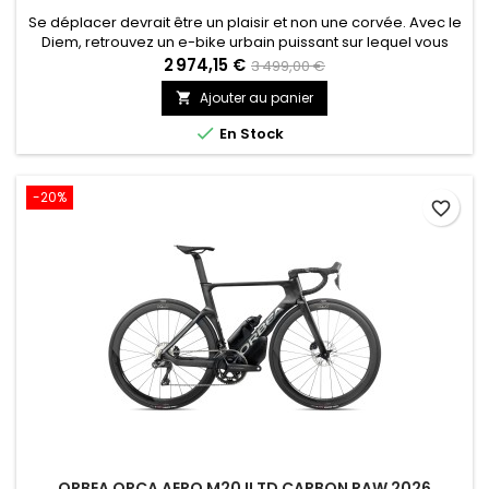
Se déplacer devrait être un plaisir et non une corvée. Avec le
Diem, retrouvez un e-bike urbain puissant sur lequel vous
pouvez compter, un allié de confiance qui apporte une
2 974,15 €
3 499,00 €
touche d’élégance à votre quotidien.
Ajouter au panier


En Stock
-20%
favorite_border
ORBEA ORCA AERO M20 ILTD CARBON RAW 2026