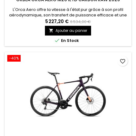
L'Orca Aero offre la vitesse à l'état pur grâce à son profil
aérodynamique, son transfert de puissance efficace et une
conduite précise. Il est conçu pour les cyclistes qui veulent
5 227,20 €
6 534,00 €
exploiter chaque watt.
Ajouter au panier


En Stock
-40%
favorite_border