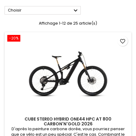

Choisir
Affichage 1-12 de 25 article(s)
-20%
favorite_border
CUBE STEREO HYBRID ONE44 HPC AT 800
CARBON'N'GOLD 2026
D'après la peinture carbone dorée, vous pourriez penser
que ce vélo est un peu spécial. C'est le cas. Combinant le