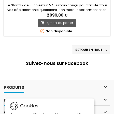
Le Start S2 de Sunn est un VAE urbain conçu pour faciliter tous
vos déplacements quotidiens. Son moteur performant et sa
batterie intégrée offrent une assistance fluide et naturelle,
2 099,00 €
idéale pour circuler en ville sans effort. Confortable, fiable et
Ajouter au panier

pratique, il est parfaitement adapté aux trajets domicile-
travail comme aux déplacements urbains réguliers.

Non disponible
RETOUR EN HAUT

Suivez-nous sur Facebook

PRODUITS

INFORMATIONS
Cookies

VOTRE COMPTE