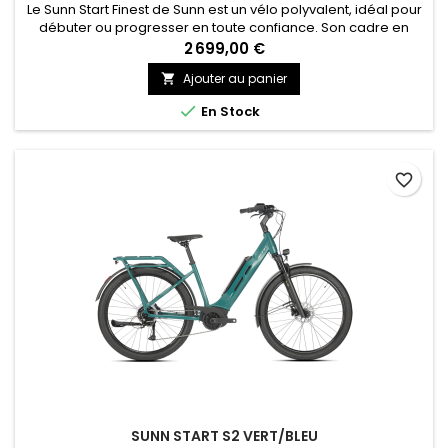
Le Sunn Start Finest de Sunn est un vélo polyvalent, idéal pour
débuter ou progresser en toute confiance. Son cadre en
aluminium léger, sa transmission fluide et son freinage
2 699,00 €
efficace offrent confort, fiabilité et performance au quotidien.
Ajouter au panier

Un excellent choix pour allier plaisir de rouler et rapport
qualité/prix attractif. Le Start Finest répondra à toutes...

En Stock
favorite_border
SUNN START S2 VERT/BLEU