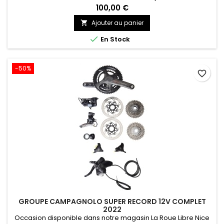
100,00 €
Ajouter au panier


En Stock
-50%
favorite_border
GROUPE CAMPAGNOLO SUPER RECORD 12V COMPLET
2022
Occasion disponible dans notre magasin La Roue Libre Nice