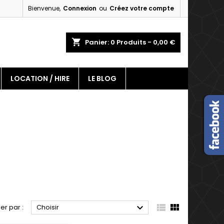
Bienvenue,
Connexion
ou
Créez votre compte
×
×
×
×
shopping_cart
Panier:
0
Produits - 0,00 €
LOCATION / HIRE
LE BLOG
)
n
s



ier par :
Choisir