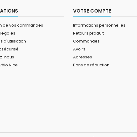
lle, de routes de
permettent de continuer de
mpagne ou de...
rouler lorsque s'arrête le
ATIONS
VOTRE COMPTE
bitume.
on de vos commandes
Informations personnelles
 légales
Retours produit
 d'utilisation
Commandes
 sécurisé
Avoirs
ez-nous
Adresses
vélo Nice
Bons de réduction