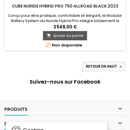
CUBE NURIDE HYBRID PRO 750 ALLROAD BLACK 2023
Conçu pour être pratique, confortable et élégant, le Modular
Battery System du Nuride Hybrid Pro intègre totalement la
batterie Bosch Powertube, et ceci est valable quel que soit
3 549,00 €
l’option de cadre que vous choisissez: ouvert, trapèze ou
Ajouter au panier

traditionnel pour hommes. Il est également parfaitement
compatible avec le nouveau Smart System de Bosch. Ses...

Non disponible
RETOUR EN HAUT

Suivez-nous sur Facebook

PRODUITS

INFORMATIONS