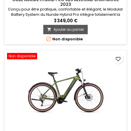
2023
Conçu pour être pratique, confortable et élégant, le Modular
Battery System du Nuride Hybrid Pro intègre totalement la
batterie Bosch Powertube, et ceci est valable quel que soit
3 349,00 €
l’option de cadre que vous choisissez: ouvert, trapèze ou
Ajouter au panier

traditionnel pour hommes. Il est également parfaitement
compatible avec le nouveau Smart System de Bosch. Ses...

Non disponible
Non disponible
favorite_border