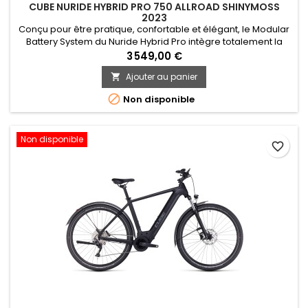
CUBE NURIDE HYBRID PRO 750 ALLROAD SHINYMOSS
2023
Conçu pour être pratique, confortable et élégant, le Modular
Battery System du Nuride Hybrid Pro intègre totalement la
batterie Bosch Powertube, et ceci est valable quel que soit
3 549,00 €
l’option de cadre que vous choisissez: ouvert, trapèze ou
Ajouter au panier

traditionnel pour hommes. Il est également parfaitement
compatible avec le nouveau Smart System de Bosch. Ses...

Non disponible
Non disponible
favorite_border