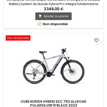
Battery System du Nuride Hybrid Pro intègre totalement la
batterie Bosch Powertube, et ceci est valable quel que soit
3 349,00 €
l’option de cadre que vous choisissez: ouvert, trapèze ou
Ajouter au panier

traditionnel pour hommes. Il est également parfaitement
compatible avec le nouveau Smart System de Bosch. Ses...

Non disponible
Non disponible
favorite_border
CUBE NURIDE HYBRID EXC 750 ALLROAD
POLARSILVER'N'BLACK 2023