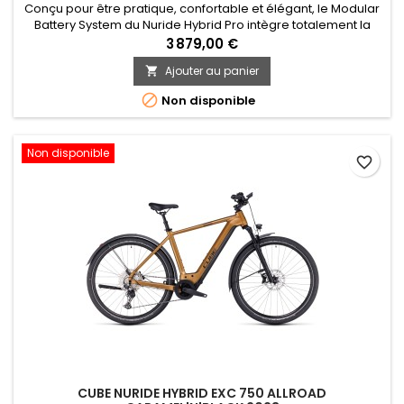
Conçu pour être pratique, confortable et élégant, le Modular
Battery System du Nuride Hybrid Pro intègre totalement la
batterie Bosch Powertube, et ceci est valable quel que soit
3 879,00 €
l’option de cadre que vous choisissez: ouvert, trapèze ou
Ajouter au panier

traditionnel pour hommes. Il est également parfaitement
compatible avec le nouveau Smart System de Bosch. Ses...

Non disponible
Non disponible
favorite_border
CUBE NURIDE HYBRID EXC 750 ALLROAD