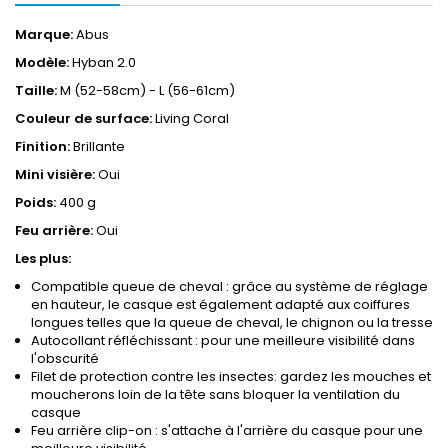
Marque:
Abus
Modèle:
Hyban 2.0
Taille:
M (52-58cm) - L (56-61cm)
Couleur de surface:
Living Coral
Finition:
Brillante
Mini visière:
Oui
Poids:
400 g
Feu arrière:
Oui
Les plus:
Compatible queue de cheval : grâce au système de réglage
en hauteur, le casque est également adapté aux coiffures
longues telles que la queue de cheval, le chignon ou la tresse
Autocollant réfléchissant : pour une meilleure visibilité dans
l'obscurité
Filet de protection contre les insectes: gardez les mouches et
moucherons loin de la tête sans bloquer la ventilation du
casque
Feu arrière clip-on : s'attache à l'arrière du casque pour une