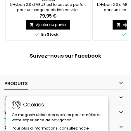
L’Hyban 2.0 d’ABUS est le casque parfait
L’Hyban 2.0 d’ABUS
pour un usage quotidien en ville.
pour un usage 
79,95 €
7
Ajouter au panier
Ajou




En Stock
E
Suivez-nous sur Facebook

PRODUITS

INFORMATIONS
Cookies

VOTRE COMPTE
Ce magasin utilise des cookies pour améliorer
votre expérience de navigation.

CONTACT
Pour plus d'informations, consultez notre