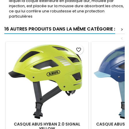
lequel la coque extérieure en plastique dur, moulée par
injection, est placée sur la mousse dure absorbant les chocs,
ce qui lui confère une robustesse et une protection
particulières
16 AUTRES PRODUITS DANS LA MÊME CATÉGORIE :
>
<
favorite_border
CASQUE ABUS HYBAN 2.0 SIGNAL
CASQUE ABUS H
YELLOW