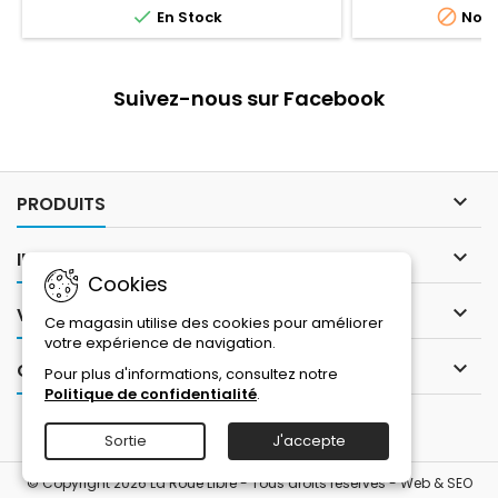
caract. pratiq


En Stock
Non 
agréable po
Suivez-nous sur Facebook

PRODUITS

INFORMATIONS
Cookies

VOTRE COMPTE
Ce magasin utilise des cookies pour améliorer
votre expérience de navigation.

CONTACT
Pour plus d'informations, consultez notre
Politique de confidentialité
.
Sortie
J'accepte
© Copyright 2026 La Roue Libre - Tous droits réservés -
Web & SEO