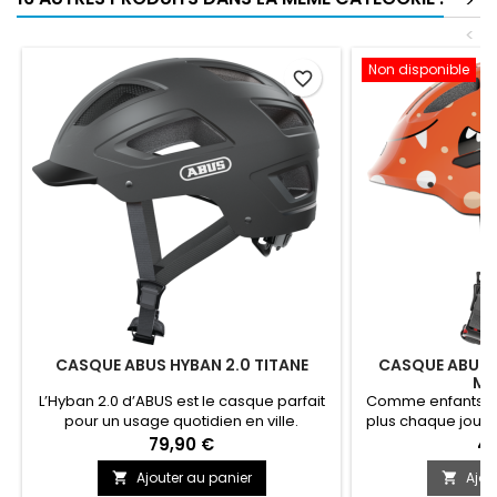
>
<
Non disponible
favorite_border
CASQUE ABUS HYBAN 2.0 TITANE
CASQUE ABUS 
MO
L’Hyban 2.0 d’ABUS est le casque parfait
Comme enfants s
pour un usage quotidien en ville.
plus chaque jour,
le célèbre casque
79,90 €
40
Version 3.0 pré
Ajouter au panier
Ajou


heureux et prépare