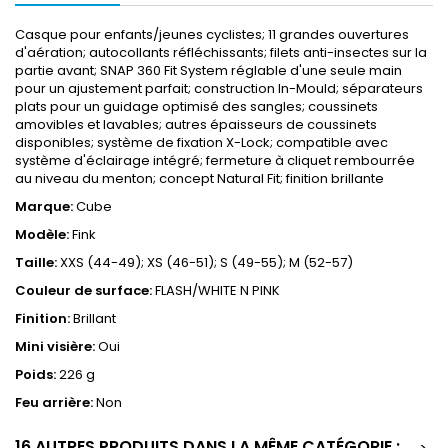
Casque pour enfants/jeunes cyclistes; 11 grandes ouvertures
d'aération; autocollants réfléchissants; filets anti-insectes sur la
partie avant; SNAP 360 Fit System réglable d'une seule main
pour un ajustement parfait; construction In-Mould; séparateurs
plats pour un guidage optimisé des sangles; coussinets
amovibles et lavables; autres épaisseurs de coussinets
disponibles; système de fixation X-Lock; compatible avec
système d'éclairage intégré; fermeture à cliquet rembourrée
au niveau du menton; concept Natural Fit; finition brillante
Marque:
Cube
Modèle:
Fink
Taille:
XXS (44-49); XS (46-51); S (49-55); M (52-57)
Couleur de surface:
FLASH/WHITE N PINK
Finition:
Brillant
Mini visière:
Oui
Poids:
226 g
Feu arrière:
Non
16 AUTRES PRODUITS DANS LA MÊME CATÉGORIE :