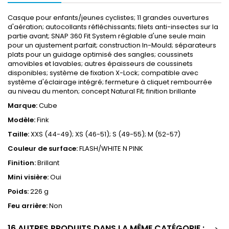
Casque pour enfants/jeunes cyclistes; 11 grandes ouvertures
d'aération; autocollants réfléchissants; filets anti-insectes sur la
partie avant; SNAP 360 Fit System réglable d'une seule main
pour un ajustement parfait; construction In-Mould; séparateurs
plats pour un guidage optimisé des sangles; coussinets
amovibles et lavables; autres épaisseurs de coussinets
disponibles; système de fixation X-Lock; compatible avec
système d'éclairage intégré; fermeture à cliquet rembourrée
au niveau du menton; concept Natural Fit; finition brillante
Marque:
Cube
Modèle:
Fink
Taille:
XXS (44-49); XS (46-51); S (49-55); M (52-57)
Couleur de surface:
FLASH/WHITE N PINK
Finition:
Brillant
Mini visière:
Oui
Poids:
226 g
Feu arrière:
Non
16 AUTRES PRODUITS DANS LA MÊME CATÉGORIE :