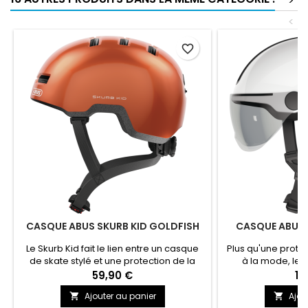
>
<
favorite_border
CASQUE ABUS SKURB KID GOLDFISH
CASQUE ABUS 
W
Le Skurb Kid fait le lien entre un casque
Plus qu'une protec
de skate stylé et une protection de la
à la mode, le H
tête robuste. Pour les enfants qui
cyclistes. La v
59,90 €
19
recherchent un casque de vélo
variante ACE offr
Ajouter au panier
Ajou


décontracté de style skater.
contre le vent ou