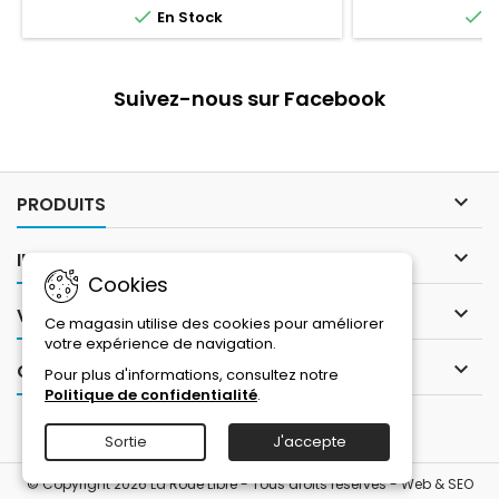
meilleure protec


En Stock
E
vent e
Suivez-nous sur Facebook

PRODUITS

INFORMATIONS
Cookies

VOTRE COMPTE
Ce magasin utilise des cookies pour améliorer
votre expérience de navigation.

CONTACT
Pour plus d'informations, consultez notre
Politique de confidentialité
.
Sortie
J'accepte
© Copyright 2026 La Roue Libre - Tous droits réservés -
Web & SEO