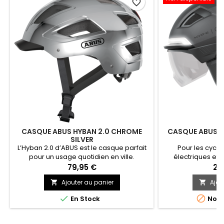
favorite_border
CASQUE ABUS HYBAN 2.0 CHROME
CASQUE ABUS H
SILVER
T
L’Hyban 2.0 d’ABUS est le casque parfait
Pour les cycli
pour un usage quotidien en ville.
électriques et l
veulent pas fa
79,95 €
28
sécurité et de visib
Ajouter au panier
Ajou


Dans la variante 
protections auditi


En Stock
Non 
a