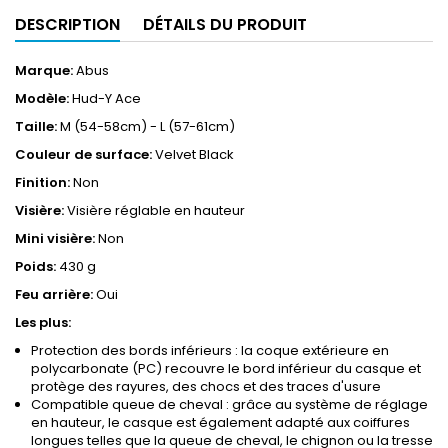
DESCRIPTION
DÉTAILS DU PRODUIT
Marque:
Abus
Modèle:
Hud-Y Ace
Taille:
M (54-58cm) - L (57-61cm)
Couleur de surface:
Velvet Black
Finition:
Non
Visière:
Visière réglable en hauteur
Mini visière:
Non
Poids:
430 g
Feu arrière:
Oui
Les plus:
Protection des bords inférieurs : la coque extérieure en
polycarbonate (PC) recouvre le bord inférieur du casque et
protège des rayures, des chocs et des traces d'usure
Compatible queue de cheval : grâce au système de réglage
en hauteur, le casque est également adapté aux coiffures
longues telles que la queue de cheval, le chignon ou la tresse