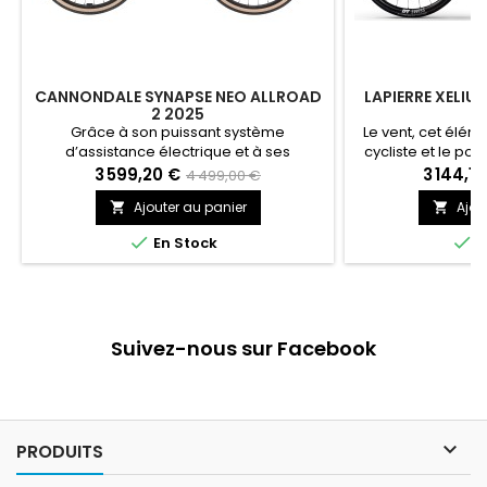
CANNONDALE SYNAPSE NEO ALLROAD
LAPIERRE XELIUS
2 2025
Grâce à son puissant système
Le vent, cet éléme
d’assistance électrique et à ses
cycliste et le po
caractéristiques pensées pour le
retranchements. 
3 599,20 €
3 144,15
4 499,00 €
confort, la durabilité et les aspects
contre cette force
Ajouter au panier
Ajou


pratiques, toutes les routes vous
casse la vitesse 
appartiennent sur le Synapse Neo
lorsque ce souffle 


En Stock
E
Allroad.
vers de nou
performance. C’
nouveau Xeliu
perf
Suivez-nous sur Facebook

PRODUITS