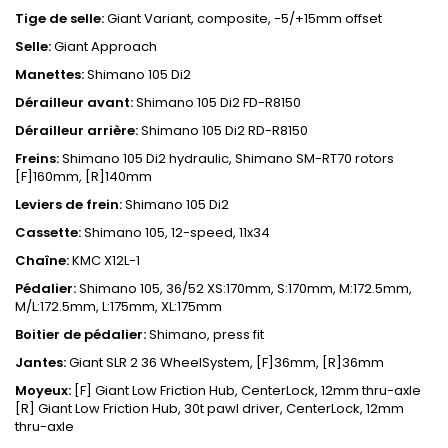
Tige de selle:
Giant Variant, composite, -5/+15mm offset
Selle:
Giant Approach
Manettes:
Shimano 105 Di2
Dérailleur avant:
Shimano 105 Di2 FD-R8150
Dérailleur arrière:
Shimano 105 Di2 RD-R8150
Freins:
Shimano 105 Di2 hydraulic, Shimano SM-RT70 rotors
[F]160mm, [R]140mm
Leviers de frein:
Shimano 105 Di2
Cassette:
Shimano 105, 12-speed, 11x34
Chaîne:
KMC X12L-1
Pédalier:
Shimano 105, 36/52 XS:170mm, S:170mm, M:172.5mm,
M/L:172.5mm, L:175mm, XL:175mm
Boitier de pédalier:
Shimano, press fit
Jantes:
Giant SLR 2 36 WheelSystem, [F]36mm, [R]36mm
Moyeux:
[F] Giant Low Friction Hub, CenterLock, 12mm thru-axle
[R] Giant Low Friction Hub, 30t pawl driver, CenterLock, 12mm
thru-axle