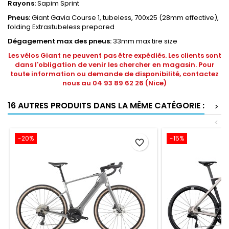
Rayons:
Sapim Sprint
Pneus:
Giant Gavia Course 1, tubeless, 700x25 (28mm effective),
folding Extrastubeless prepared
Dégagement max des pneus:
33mm max tire size
Les vélos Giant ne peuvent pas être expédiés. Les clients sont
dans l'obligation de venir les chercher en magasin. Pour
toute information ou demande de disponibilité, contactez
nous au 04 93 89 62 26 (Nice)
16 AUTRES PRODUITS DANS LA MÊME CATÉGORIE :
>
<
-20%
-15%
favorite_border