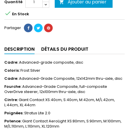
Ajouter au panier
Quantité


En Stock
Partager
DESCRIPTION
DÉTAILS DU PRODUIT
Cadre:
Advanced-grade composite, disc
Coloris:
Frost Silver
Cadre:
Advanced-Grade Composite, 12x142mm thru-axle, disc
Fourche:
Advanced-Grade Composite, full-composite
OverDrive steerer, 12x100mm thru-axle, disc
Cintre:
Giant Contact XS:40cm, S:40cm, M:42cm, M/L:42cm,
L:44cm, XL:44cm
Poignées:
Stratus Lite 2.0
Potence:
Giant Contact AeroLight XS:80mm, S:90mm, M:100mm,
M/L:110mm, L:110mm, XL:120mm