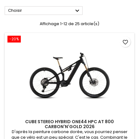

Choisir
Affichage 1-12 de 25 article(s)
-20%
favorite_border
CUBE STEREO HYBRID ONE44 HPC AT 800
CARBON'N'GOLD 2026
D'après la peinture carbone dorée, vous pourriez penser
que ce vélo est un peu spécial. C'est le cas. Combinant le