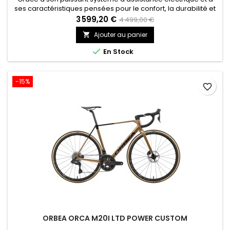
ses caractéristiques pensées pour le confort, la durabilité et
les aspects pratiques, toutes les routes vous appartiennent
3 599,20 €
4 499,00 €
sur le Synapse Neo Allroad.
Ajouter au panier


En Stock
-15%
favorite_border
ORBEA ORCA M20I LTD POWER CUSTOM