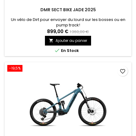
DMR SECT BIKE JADE 2025
Un vélo de Dirt pour envoyer du lourd sur les bosses ou en
pump track!
899,00 €
1 360,00 €
Ajouter au panier


En Stock
-19,5%
favorite_border