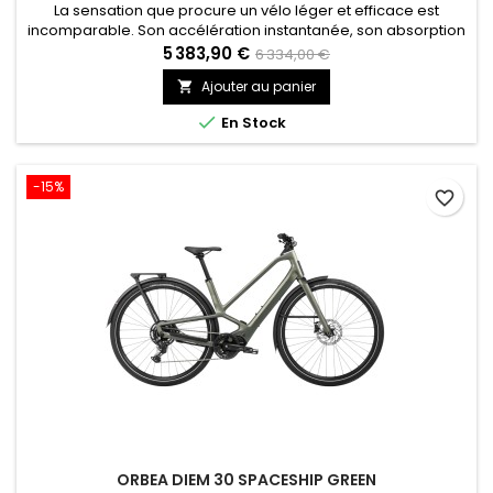
La sensation que procure un vélo léger et efficace est
incomparable. Son accélération instantanée, son absorption
des vibrations et sa conduite réactive tiennent à son cadre
5 383,90 €
6 334,00 €
conçu dans le but de réduire le poids et de renforcer la
Ajouter au panier

rigidité.

En Stock
-15%
favorite_border
ORBEA DIEM 30 SPACESHIP GREEN