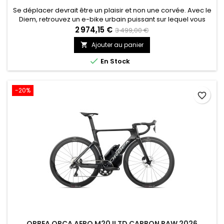
Se déplacer devrait être un plaisir et non une corvée. Avec le
Diem, retrouvez un e-bike urbain puissant sur lequel vous
pouvez compter, un allié de confiance qui apporte une
2 974,15 €
3 499,00 €
touche d’élégance à votre quotidien.
Ajouter au panier


En Stock
-20%
favorite_border
ORBEA ORCA AERO M20 ILTD CARBON RAW 2026