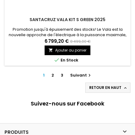
SANTACRUZ VALA KIT S GREEN 2025
Promotion jusqu'à épuisement des stocks! Le Vala est la
nouvelle approche de l'électrique à la puissance maximale,
offrant une assistance optimale et une précision sans faille.
6 799,20 €
8 499,00 €
Tourné vers la performance sur tous les terrains, il se montre
Ajouter au panier

parfaitement équilibré, équipé d'une suspension travaillée
jusqu'à la perfection et tout comme l'ensemble de notre...

En Stock
1
2
3
Suivant

RETOUR EN HAUT

Suivez-nous sur Facebook

PRODUITS