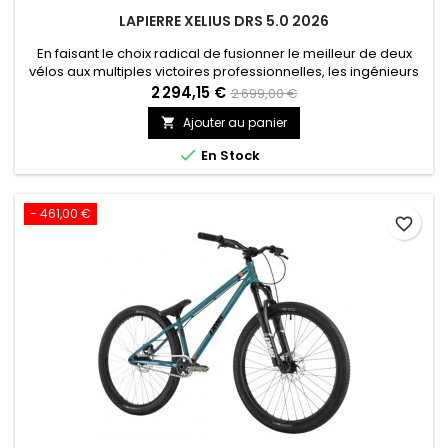
LAPIERRE XELIUS DRS 5.0 2026
En faisant le choix radical de fusionner le meilleur de deux
vélos aux multiples victoires professionnelles, les ingénieurs
Lapierre ont fait un choix fort. Pourtant, cette machine ne
2 294,15 €
2 699,00 €
saurait se réduire à la seule vitesse : ces nouvelles lignes
Ajouter au panier

racées, son design épuré (notamment visible au niveau de
la fourche) offrent une toute nouvelle perspective....

En Stock
- 461,00 €
favorite_border