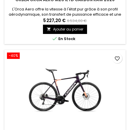
L'Orca Aero offre la vitesse à l'état pur grâce à son profil
aérodynamique, son transfert de puissance efficace et une
conduite précise. Il est conçu pour les cyclistes qui veulent
5 227,20 €
6 534,00 €
exploiter chaque watt.
Ajouter au panier


En Stock
-40%
favorite_border