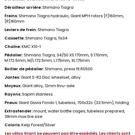
Dérailleur arrière:
Shimano Tiagra
Freins:
Shimano Tiagra hydraulic, Giant MPH rotors [F]160mm,
[R]160mm
Leviers de frein:
Shimano Tiagra
Cassette:
Shimano Tiagra, 11x34
Chaîne:
KMC X10-1
Pédalier:
Shimano Tiagra, 34/50 XS:170mm, S:170mm,
M:172.5mm, M/L:172.5mm, L:175mm, XL:175mm
Boitier de pédalier:
Shimano, press fit RS500
Jantes:
Giant S-R2 Disc wheelset, alloy
Moyeux:
Giant alloy, 12mm thru-axle
Rayons:
Sapim stainless
Pneus:
Giant Gavia Fondo 1, tubeless, 700x32c (33.5mm), folding
Extrasfender:
mount, water bottle cages, tubeless prepared,
38mm max tire size
Coloris:
Kelp Forest/Silver
Les vélos Giant ne peuvent pas être expédiés. Les clients sont