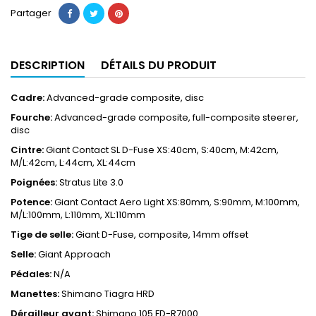
Partager
DESCRIPTION
DÉTAILS DU PRODUIT
Cadre:
Advanced-grade composite, disc
Fourche:
Advanced-grade composite, full-composite steerer,
disc
Cintre:
Giant Contact SL D-Fuse XS:40cm, S:40cm, M:42cm,
M/L:42cm, L:44cm, XL:44cm
Poignées:
Stratus Lite 3.0
Potence:
Giant Contact Aero Light XS:80mm, S:90mm, M:100mm,
M/L:100mm, L:110mm, XL:110mm
Tige de selle:
Giant D-Fuse, composite, 14mm offset
Selle:
Giant Approach
Pédales:
N/A
Manettes:
Shimano Tiagra HRD
Dérailleur avant:
Shimano 105 FD-R7000