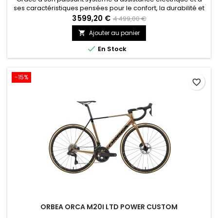
ses caractéristiques pensées pour le confort, la durabilité et
les aspects pratiques, toutes les routes vous appartiennent
3 599,20 €
4 499,00 €
sur le Synapse Neo Allroad.
Ajouter au panier


En Stock
-15%
favorite_border
ORBEA ORCA M20I LTD POWER CUSTOM