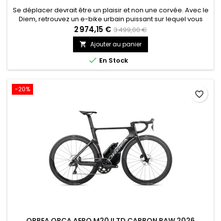
Se déplacer devrait être un plaisir et non une corvée. Avec le
Diem, retrouvez un e-bike urbain puissant sur lequel vous
pouvez compter, un allié de confiance qui apporte une
2 974,15 €
3 499,00 €
touche d’élégance à votre quotidien.
Ajouter au panier


En Stock
-20%
favorite_border
ORBEA ORCA AERO M20 ILTD CARBON RAW 2026