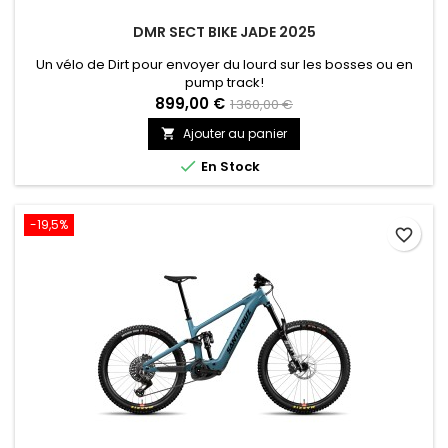
DMR SECT BIKE JADE 2025
Un vélo de Dirt pour envoyer du lourd sur les bosses ou en
pump track!
899,00 €
1 360,00 €
Ajouter au panier


En Stock
-19,5%
favorite_border