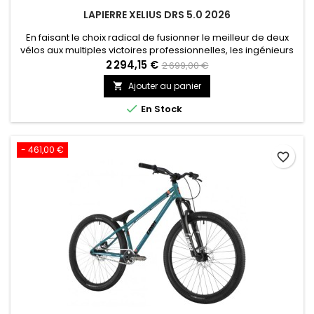
LAPIERRE XELIUS DRS 5.0 2026
En faisant le choix radical de fusionner le meilleur de deux
vélos aux multiples victoires professionnelles, les ingénieurs
Lapierre ont fait un choix fort. Pourtant, cette machine ne
2 294,15 €
2 699,00 €
saurait se réduire à la seule vitesse : ces nouvelles lignes
Ajouter au panier

racées, son design épuré (notamment visible au niveau de
la fourche) offrent une toute nouvelle perspective....

En Stock
- 461,00 €
favorite_border