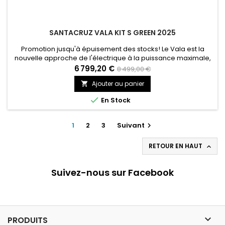
SANTACRUZ VALA KIT S GREEN 2025
Promotion jusqu'à épuisement des stocks! Le Vala est la
nouvelle approche de l'électrique à la puissance maximale,
offrant une assistance optimale et une précision sans faille.
6 799,20 €
8 499,00 €
Tourné vers la performance sur tous les terrains, il se montre
Ajouter au panier

parfaitement équilibré, équipé d'une suspension travaillée
jusqu'à la perfection et tout comme l'ensemble de notre...

En Stock
1
2
3
Suivant

RETOUR EN HAUT

Suivez-nous sur Facebook

PRODUITS