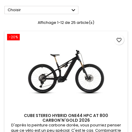

Choisir
Affichage 1-12 de 25 article(s)
-20%
favorite_border
CUBE STEREO HYBRID ONE44 HPC AT 800
CARBON'N'GOLD 2026
D'après la peinture carbone dorée, vous pourriez penser
que ce vélo est un peu spécial. C'est le cas. Combinant le