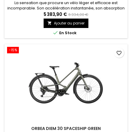
La sensation que procure un vélo léger et efficace est
incomparable. Son accélération instantanée, son absorption
des vibrations et sa conduite réactive tiennent à son cadre
5 383,90 €
6 334,00 €
conçu dans le but de réduire le poids et de renforcer la
Ajouter au panier

rigidité.

En Stock
-15%
favorite_border
ORBEA DIEM 30 SPACESHIP GREEN