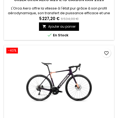
L'Orca Aero offre la vitesse à l'état pur grâce à son profil
aérodynamique, son transfert de puissance efficace et une
conduite précise. Il est conçu pour les cyclistes qui veulent
5 227,20 €
6 534,00 €
exploiter chaque watt.
Ajouter au panier


En Stock
-40%
favorite_border