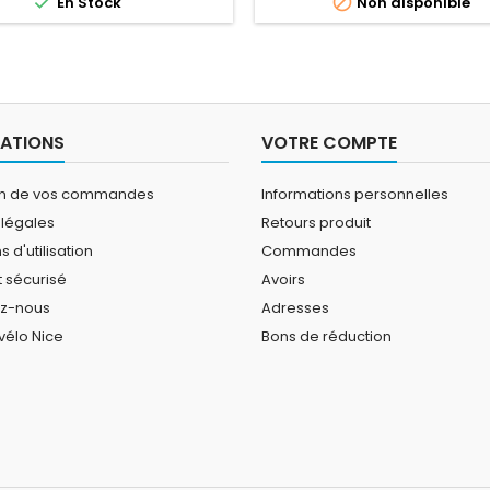


En Stock
Non disponible
Pedelec.
ATIONS
VOTRE COMPTE
on de vos commandes
Informations personnelles
 légales
Retours produit
 d'utilisation
Commandes
 sécurisé
Avoirs
ez-nous
Adresses
vélo Nice
Bons de réduction