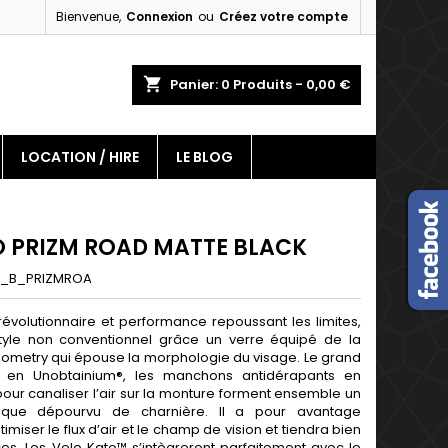
Bienvenue,
Connexion
ou
Créez votre compte
×
×
×
shopping_cart
Panier:
0
Produits - 0,00 €
LOCATION / HIRE
LE BLOG
n
s
O PRIZM ROAD MATTE BLACK
_B_PRIZMROA
évolutionnaire et performance repoussant les limites,
tyle non conventionnel grâce un verre équipé de la
ometry qui épouse la morphologie du visage. Le grand
z en Unobtainium®, les manchons antidérapants en
our canaliser l’air sur la monture forment ensemble un
que dépourvu de charnière. Il a pour avantage
miser le flux d’air et le champ de vision et tiendra bien
es. Les Velo Kato™ s’intègreront parfaitement avec le