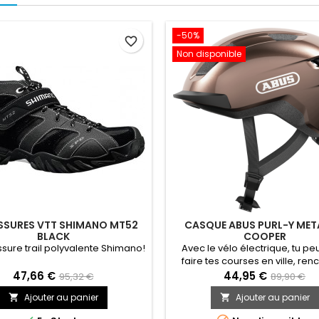
-50%
favorite_border
Non disponible
SURES VTT SHIMANO MT52
CASQUE ABUS PURL-Y MET
BLACK
COOPER
sure trail polyvalente Shimano!
Avec le vélo électrique, tu peu
faire tes courses en ville, ren
des amis ou te rendre sur ton 
47,66 €
44,95 €
95,32 €
89,90 €
travail : En tant que casque cert
Ajouter au panier
Ajouter au panier


le PURL-Y est particulièrement 
la pratique du vélo électrique 