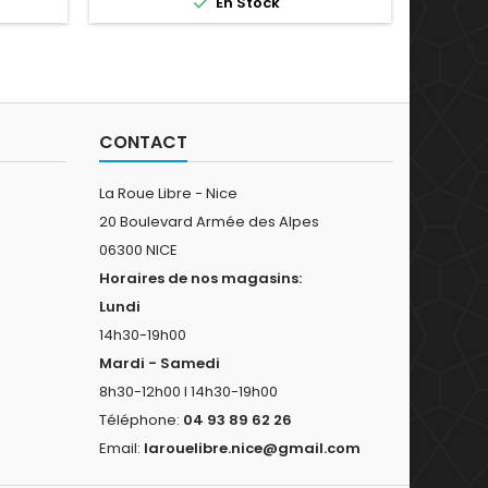

En Stock
qui épouse la morphologie du visage.
l'équipe
Le grand verre, les plaquettes de nez
collabo
en Unobtainium®, les manchons
de l
antidérapants en Unobtainium® et les
interpr
encoches pour...
CONTACT
La Roue Libre - Nice
20 Boulevard Armée des Alpes
06300 NICE
Horaires de nos magasins:
Lundi
14h30-19h00
Mardi - Samedi
8h30-12h00 I 14h30-19h00
Téléphone:
04 93 89 62 26
Email:
larouelibre.nice@gmail.com