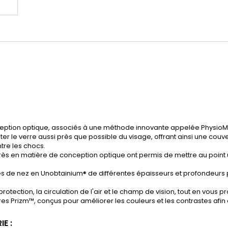
nception optique, associés à une méthode innovante appelée Physi
er le verre aussi près que possible du visage, offrant ainsi une couv
tre les chocs.
 en matière de conception optique ont permis de mettre au point un
s de nez en Unobtainium® de différentes épaisseurs et profondeurs p
otection, la circulation de l'air et le champ de vision, tout en vous 
s Prizm™, conçus pour améliorer les couleurs et les contrastes afin q
E :