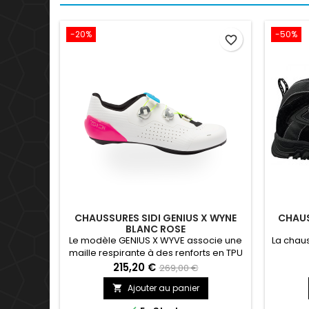
-20%
-50%
favorite_border
CHAUSSURES SIDI GENIUS X WYNE
CHAUS
BLANC ROSE
Le modèle GENIUS X WYVE associe une
La chaus
maille respirante à des renforts en TPU
pour offrir une ventilation légère et une
215,20 €
269,00 €
meilleure stabilité du pied. Les deux
Ajouter au panier

molettes NUUN et le renfort de cou-de-
pied haute densité garantissent un