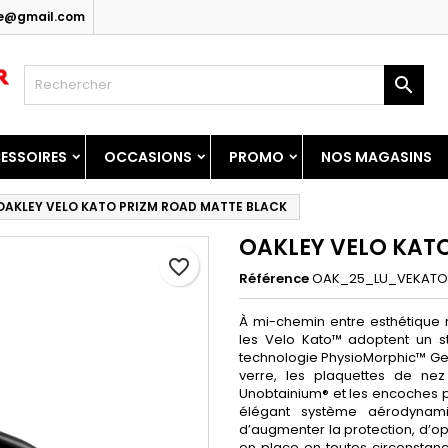
ice@gmail.com
y wishlists
réer une liste d'envies
onnexion

Create new list
us devez être connecté pour ajouter des produits à votre liste
m de la liste d'envies
nvies.
ESSOIRES
OCCASIONS
PROMO
NOS MAGASINS
Annuler
Connexio
OAKLEY VELO KATO PRIZM ROAD MATTE BLACK
Annuler
Créer une liste d'envie
OAKLEY VELO KAT
favorite_border
Référence
OAK_25_LU_VEKATO
À mi-chemin entre esthétique r
les Velo Kato™ adoptent un s
technologie PhysioMorphic™ Ge
verre, les plaquettes de ne
Unobtainium® et les encoches p
élégant système aérodynami
d’augmenter la protection, d’opti
en place en toutes circonstanc