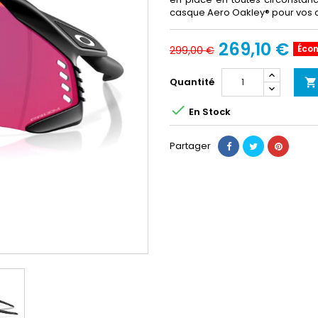
casque Aero Oakley® pour vos c
269,10 €
Éco
299,00 €
Quantité


En Stock
Partager