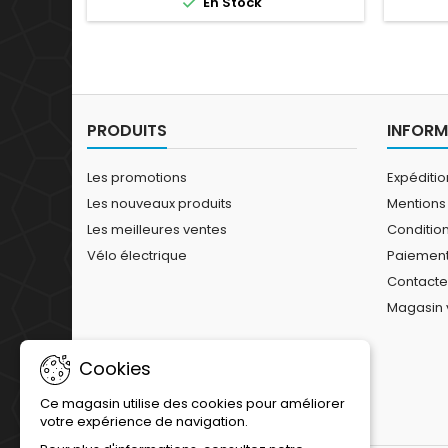

En Stock
ajustement précis, tandis que la
semelle en composite de carbone
R3CC (indice de rigidité 6) assure un
transfert de puissance...
PRODUITS
INFORM
Les promotions
Expéditi
Les nouveaux produits
Mentions
Les meilleures ventes
Conditions
Vélo électrique
Paiement
Contact
Magasin 
Cookies
Ce magasin utilise des cookies pour améliorer
votre expérience de navigation.