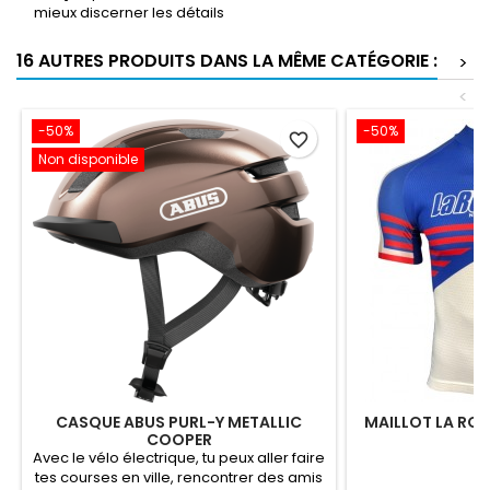
mieux discerner les détails
16 AUTRES PRODUITS DANS LA MÊME CATÉGORIE :
>
<
-50%
-50%
favorite_border
Non disponible
CASQUE ABUS PURL-Y METALLIC
MAILLOT LA ROU
COOPER
Avec le vélo électrique, tu peux aller faire
tes courses en ville, rencontrer des amis