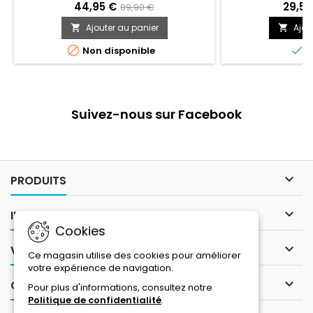
ou te rendre sur ton lieu de travail : En
44,95 €
29,50
89,90 €
tant que casque certifié NTA, le PURL-Y
Ajouter au panier
Ajou


est particulièrement adapté à la
pratique du vélo électrique et du S-


Non disponible
E
Pedelec.
Suivez-nous sur Facebook

PRODUITS

INFORMATIONS
Cookies

VOTRE COMPTE
Ce magasin utilise des cookies pour améliorer
votre expérience de navigation.

CONTACT
Pour plus d'informations, consultez notre
Politique de confidentialité
.