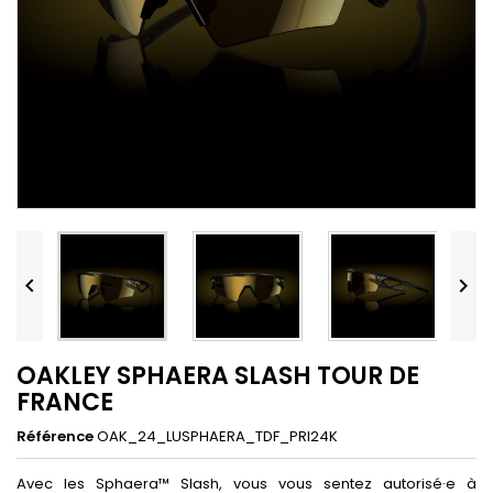


OAKLEY SPHAERA SLASH TOUR DE
FRANCE
Référence
OAK_24_LUSPHAERA_TDF_PRI24K
Avec les Sphaera™ Slash, vous vous sentez autorisé·e à