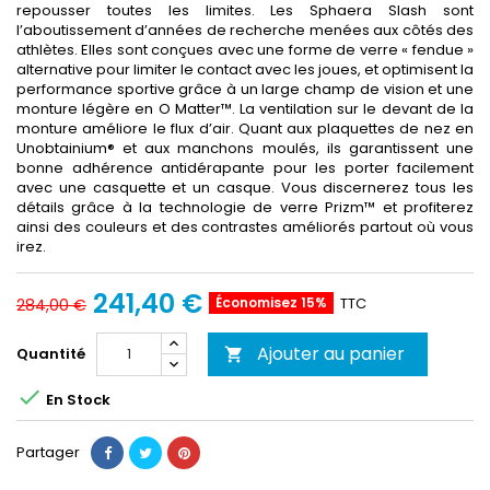
repousser toutes les limites. Les Sphaera Slash sont
l’aboutissement d’années de recherche menées aux côtés des
athlètes. Elles sont conçues avec une forme de verre « fendue »
alternative pour limiter le contact avec les joues, et optimisent la
performance sportive grâce à un large champ de vision et une
monture légère en O Matter™. La ventilation sur le devant de la
monture améliore le flux d’air. Quant aux plaquettes de nez en
Unobtainium® et aux manchons moulés, ils garantissent une
bonne adhérence antidérapante pour les porter facilement
avec une casquette et un casque. Vous discernerez tous les
détails grâce à la technologie de verre Prizm™ et profiterez
ainsi des couleurs et des contrastes améliorés partout où vous
irez.
241,40 €
Économisez 15%
TTC
284,00 €
Ajouter au panier
Quantité


En Stock
Partager