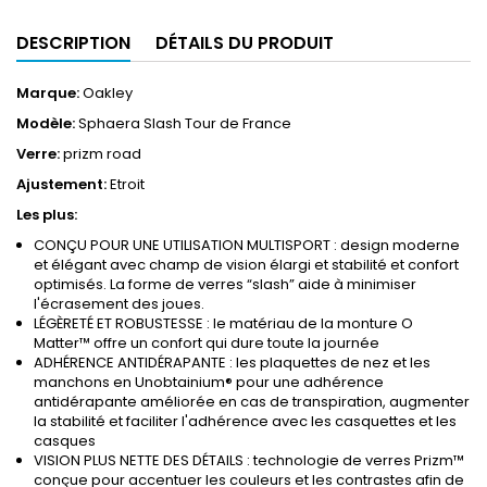
DESCRIPTION
DÉTAILS DU PRODUIT
Marque:
Oakley
Modèle:
Sphaera Slash Tour de France
Verre:
prizm road
Ajustement:
Etroit
Les plus:
CONÇU POUR UNE UTILISATION MULTISPORT : design moderne
et élégant avec champ de vision élargi et stabilité et confort
optimisés. La forme de verres “slash” aide à minimiser
l'écrasement des joues.
LÉGÈRETÉ ET ROBUSTESSE : le matériau de la monture O
Matter™ offre un confort qui dure toute la journée
ADHÉRENCE ANTIDÉRAPANTE : les plaquettes de nez et les
manchons en Unobtainium® pour une adhérence
antidérapante améliorée en cas de transpiration, augmenter
la stabilité et faciliter l'adhérence avec les casquettes et les
casques
VISION PLUS NETTE DES DÉTAILS : technologie de verres Prizm™
conçue pour accentuer les couleurs et les contrastes afin de