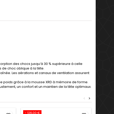
rption des chocs jusqu’à 30 % supérieure à celle
 de choc oblique à la tête.
înée. Les aérations et canaux de ventilation assurent
 le poids grâce à la mousse XRD à mémoire de forme.
justement, un confort et un maintien de la tête optimaux.
<
>
- 126,00 €
- 64,00 