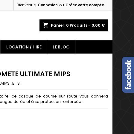
Bienvenue,
Connexion
ou
Créez votre compte
×
×
×
shopping_cart
Panier:
0
Produits - 0,00 €
LOCATION / HIRE
LE BLOG
n
s
METE ULTIMATE MIPS
MIPS_B_S
victoire, ce casque de course sur route vous donnera
longue durée et à sa protection renforcée.