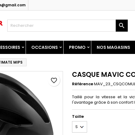
ice@gmail.com
y wishlists
réer une liste d'envies
onnexion

Create new list
us devez être connecté pour ajouter des produits à votre liste
m de la liste d'envies
nvies.
ESSOIRES
OCCASIONS
PROMO
NOS MAGASINS
Annuler
Connexio
IMATE MIPS
Annuler
Créer une liste d'envie
CASQUE MAVIC CO
favorite_border
Référence
MAV_23_CSQCOMUL
Taillé pour la vitesse et la 
l'avantage grâce à son confort 
Taille