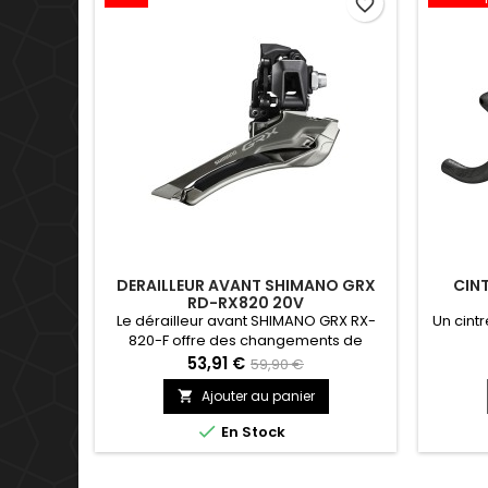
favorite_border
DERAILLEUR AVANT SHIMANO GRX
CIN
RD-RX820 20V
Le dérailleur avant SHIMANO GRX RX-
Un cint
820-F offre des changements de
vitesses à l'avant plus souples et un
53,91 €
59,90 €
réglage plus simple grâce à sa
Ajouter au panier

construction sur biellette et à un
tendeur de câble intégré. Les

En Stock
caractéristiques comprennent une
ligne de chaîne plus écartée vers
l'extérieur de 2,5 mm qui offre un plus