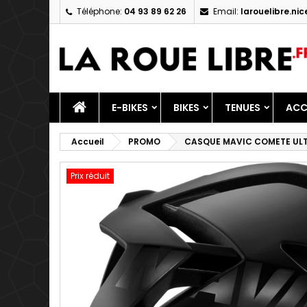
Téléphone:
04 93 89 62 26
Email:
larouelibre.n
M
C
C
add_circle_outline
Vo
No
d'e
E-BIKES
BIKES
TENUES
ACC
Accueil
PROMO
CASQUE MAVIC COMETE ULT
Prix réduit