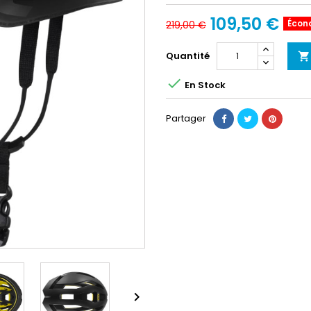
109,50 €
Écon
219,00 €
Quantité


En Stock
Partager
