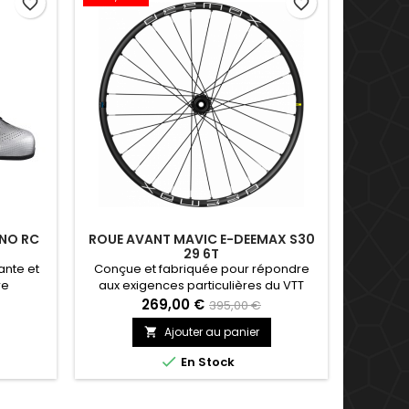
favorite_border
favorite_border
NO RC
ROUE AVANT MAVIC E-DEEMAX S30
CUISS
29 6T
ante et
Conçue et fabriquée pour répondre
Ce cuiss
re
aux exigences particulières du VTT
mainti
électrique, cette roue de 29’’ est
pour v
269,00 €
395,00 €
équipée de jantes en aluminium avec
qu’une 
Ajouter au panier

système de protection contre les
dos
crevaisons par pincement, et de toutes

En Stock
les dernières technologies Mavic.