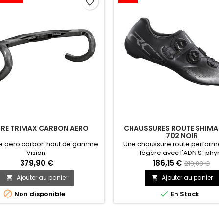
favorite_border
TRE TRIMAX CARBON AERO
CHAUSSURES ROUTE SHIMA
702 NOIR
re aero carbon haut de gamme
Une chaussure route perform
Vision.
légère avec l'ADN S-phy
379,90 €
186,15 €
219,00 €
Ajouter au panier
Ajouter au panier




Non disponible
En Stock