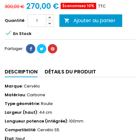
270,00 €
Économisez 10%
TTC
300,00 €
Ajouter au panier
Quantité


En Stock
Partager
DESCRIPTION
DÉTAILS DU PRODUIT
Marque:
Cervélo
Matériau:
Carbone
Type géométrie:
Route
Largeur (haut):
44 cm
Longueur potence (intégrée):
100mm
Compatibilité:
Cervélo S5
État:
Neuf