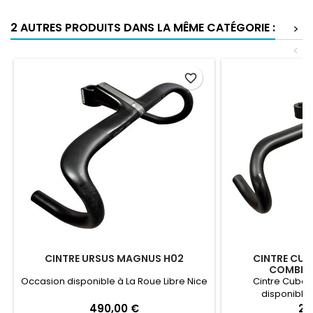
2 AUTRES PRODUITS DANS LA MÊME CATÉGORIE :
>
<
favorite_border
CINTRE URSUS MAGNUS H02
CINTRE CUB
COMBIN
Occasion disponible à La Roue Libre Nice
Cintre Cube
disponible 
490,00 €
23