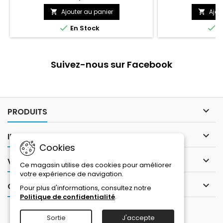
Ajouter au panier
Ajou




En Stock
E
Suivez-nous sur Facebook

PRODUITS

INFORMATIONS
Cookies

VOTRE COMPTE
Ce magasin utilise des cookies pour améliorer
votre expérience de navigation.

CONTACT
Pour plus d'informations, consultez notre
Politique de confidentialité
.
Sortie
J'accepte