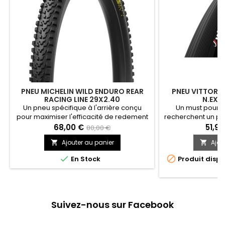
PNEU MICHELIN WILD ENDURO REAR
PNEU VITTORI
RACING LINE 29X2.40
N.EXT
Un pneu spécifique à l'arrière conçu
Un must pour to
pour maximiser l'efficacité de redement
recherchent un pne
sur les terrains mixtes et durs. Adhérence
chronos! Un pneus 
68,00 €
51,90
80,00 €
maximale pour gagner des courses,
terrains. Le choix
Ajouter au panier
Ajou


même à basse température avec le
des champ
melange de gommes MICHELIN Magi-X.


En Stock
Produit dispo
Protection optimale contre les
o
crevaisons et les pincements
spécialement développée pour les
pilotes de Coupe du Monde d'Enduro.
Suivez-nous sur Facebook