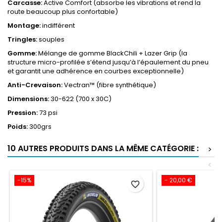
Carcasse:
Active Comfort (absorbe les vibrations et rend la
route beaucoup plus confortable)
Montage:
indifférent
Tringles:
souples
Gomme:
Mélange de gomme BlackChili + Lazer Grip (la
structure micro-profilée s’étend jusqu’à l’épaulement du pneu
et garantit une adhérence en courbes exceptionnelle)
Anti-Crevaison:
Vectran™ (fibre synthétique)
Dimensions:
30-622 (700 x 30C)
Pression:
73 psi
Poids:
300grs
10 AUTRES PRODUITS DANS LA MÊME CATÉGORIE :
>
<
-15%
- 20,00 €
favorite_border