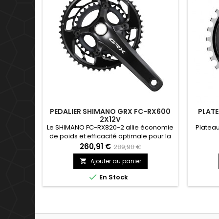
PEDALIER SHIMANO GRX FC-RX600
PLAT
2X12V
Le SHIMANO FC-RX820-2 allie économie
Platea
de poids et efficacité optimale pour la
pratique sur terrain mixte et la
260,91 €
289,90 €
compétition. Le double plateau répond
Ajouter au panier

aux exigences du Gravel, en
conservant les rapports plus resserrés

En Stock
nécessaires pour maintenir votre
position dans le peloton. Le pédalier
2x12 utilise une combinaison de
plateaux de 48-31D, et des manivelles...