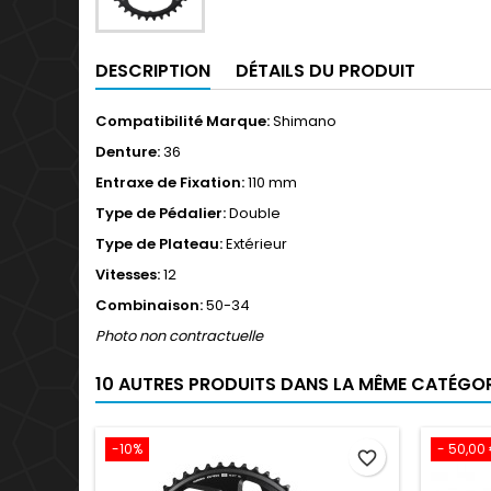
DESCRIPTION
DÉTAILS DU PRODUIT
Compatibilité Marque:
Shimano
Denture:
36
Entraxe de Fixation:
110 mm
Type de Pédalier:
Double
Type de Plateau:
Extérieur
Vitesses:
12
Combinaison:
50-34
Photo non contractuelle
10 AUTRES PRODUITS DANS LA MÊME CATÉGORI
-10%
- 50,00
favorite_border