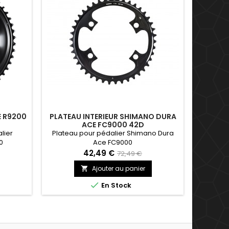
E R9200
PLATEAU INTERIEUR SHIMANO DURA
PLATEA
ACE FC9000 42D
lier
Plateau pour pédalier Shimano Dura
Plat
0
Ace FC9000
S
42,49 €
72,49 €
Ajouter au panier


En Stock