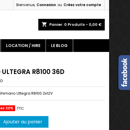
Bienvenue,
Connexion
ou
Créez votre compte
×
×
×
shopping_cart
Panier:
0
Produits - 0,00 €
LOCATION / HIRE
LE BLOG
n
s
ULTEGRA R8100 36D
6D
 Shimano Ultegra R8100 2x12V
sez 30%
TTC
Ajouter au panier