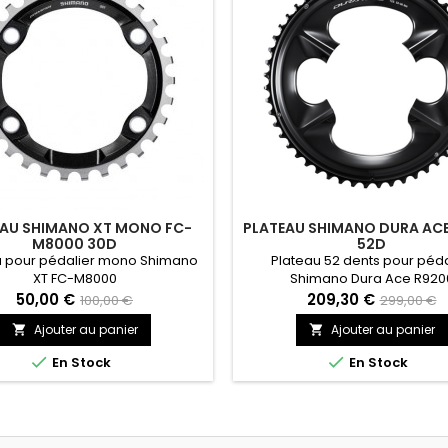
EAU SHIMANO XT MONO FC-
PLATEAU SHIMANO DURA AC
M8000 30D
52D
u pour pédalier mono Shimano
Plateau 52 dents pour péda
XT FC-M8000
Shimano Dura Ace R920
50,00 €
209,30 €
100,00 €
299,00 €
Ajouter au panier
Ajouter au panier




En Stock
En Stock