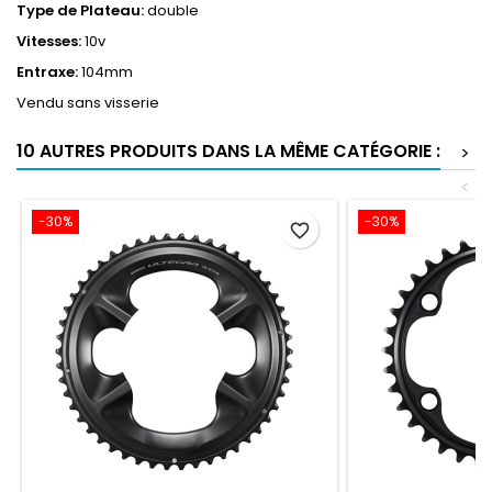
Type de Plateau:
double
Vitesses:
10v
Entraxe:
104mm
Vendu sans visserie
10 AUTRES PRODUITS DANS LA MÊME CATÉGORIE :
>
<
-30%
-30%
favorite_border