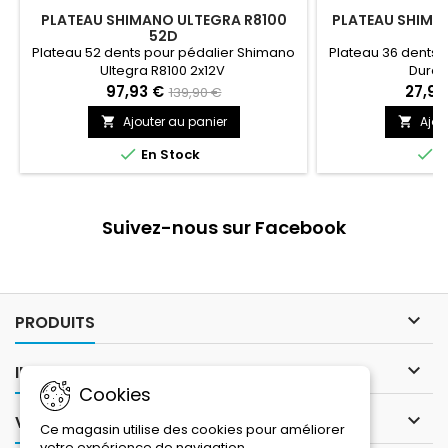
PLATEAU SHIMANO ULTEGRA R8100
PLATEAU SHIMA
52D
Plateau 52 dents pour pédalier Shimano
Plateau 36 dents 
Ultegra R8100 2x12V
Dura 
97,93 €
27,93
139,90 €
Ajouter au panier
Ajou




En Stock
E
Suivez-nous sur Facebook

PRODUITS

INFORMATIONS
Cookies

VOTRE COMPTE
Ce magasin utilise des cookies pour améliorer
votre expérience de navigation.