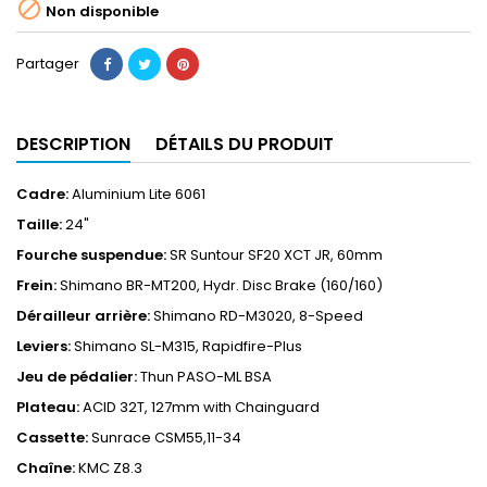

Non disponible
Partager
DESCRIPTION
DÉTAILS DU PRODUIT
Cadre:
Aluminium Lite 6061
Taille:
24"
Fourche suspendue:
SR Suntour SF20 XCT JR, 60mm
Frein:
Shimano BR-MT200, Hydr. Disc Brake (160/160)
Dérailleur arrière:
Shimano RD-M3020, 8-Speed
Leviers:
Shimano SL-M315, Rapidfire-Plus
Jeu de pédalier:
Thun PASO-ML BSA
Plateau:
ACID 32T, 127mm with Chainguard
Cassette:
Sunrace CSM55,11-34
Chaîne:
KMC Z8.3