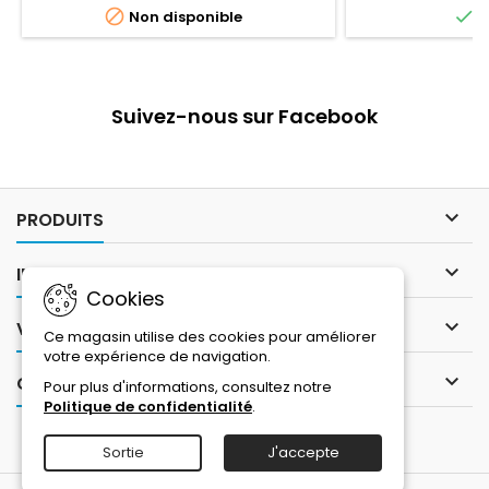
L'absence de grais


Non disponible
E
jamais d'accumu
pourrait leur rendre
pas non plus de 
Suivez-nous sur Facebook

PRODUITS

INFORMATIONS
Cookies

VOTRE COMPTE
Ce magasin utilise des cookies pour améliorer
votre expérience de navigation.

CONTACT
Pour plus d'informations, consultez notre
Politique de confidentialité
.
Sortie
J'accepte