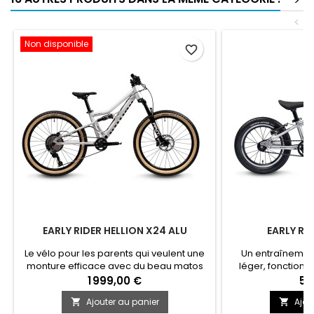
>
<
Non disponible
favorite_border
EARLY RIDER HELLION X24 ALU
EARLY RID
Le vélo pour les parents qui veulent une
Un entraînement
monture efficace avec du beau matos
léger, fonctionna
pour leur progéniture de plus de 7 ans!
roues de leur caté
1 999,00 €
52
Le must du VTT pour enfant en version
pédalage est tou
Ajouter au panier
Ajou


tout suspendue.
pour ces petites