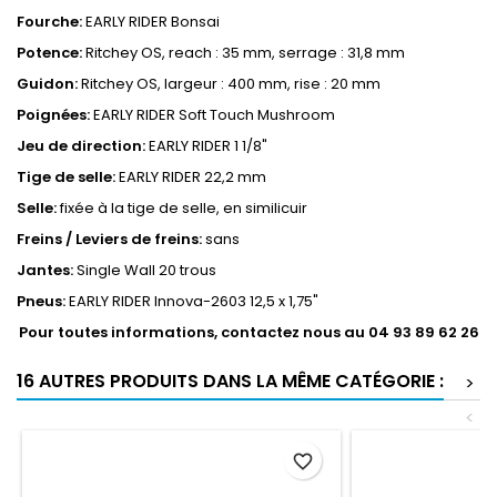
Fourche:
EARLY RIDER Bonsai
Potence:
Ritchey OS, reach : 35 mm, serrage : 31,8 mm
Guidon:
Ritchey OS, largeur : 400 mm, rise : 20 mm
Poignées:
EARLY RIDER Soft Touch Mushroom
Jeu de direction:
EARLY RIDER 1 1/8"
Tige de selle:
EARLY RIDER 22,2 mm
Selle:
fixée à la tige de selle, en similicuir
Freins / Leviers de freins:
sans
Jantes:
Single Wall 20 trous
Pneus:
EARLY RIDER Innova-2603 12,5 x 1,75"
Pour toutes informations, contactez nous au 04 93 89 62 26
16 AUTRES PRODUITS DANS LA MÊME CATÉGORIE :
>
<
favorite_border