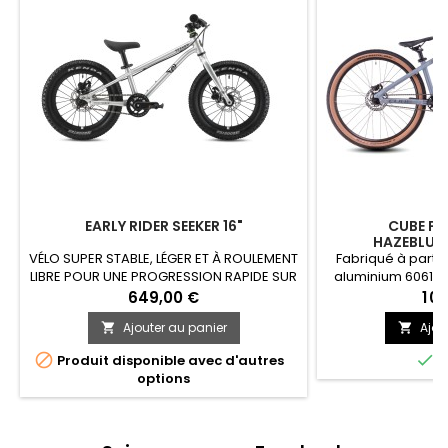
EARLY RIDER SEEKER 16"
CUBE FL
HAZEBLUE'
VÉLO SUPER STABLE, LÉGER ET À ROULEMENT
Fabriqué à parti
LIBRE POUR UNE PROGRESSION RAPIDE SUR
aluminium 6061 à
OU HORS DES SENTIERS BATTUS.
que nos modèles p
649,00 €
1 0
de l’Acid est en to
Ajouter au panier
Ajou


qu’un VTT de taill
poids et des prop


Produit disponible avec d'autres
E
enfant. Les supp
options
disque permetten
système de freina