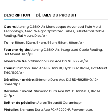
DESCRIPTION
DÉTAILS DU PRODUIT
Cadre:
Litening C:68X® Air Monocoque Advanced Twin Mold
Technology, Aero-Weight Optimized Tubes, Full Internal Cable
Routing, Flat Mount Disc/p>
Taille:
50cm, 52cm, 54cm, 56cm, 58cm, 60cm/p>
Fourche rigide:
Litening C:68X® Air, Integrated Cable Routing,
Flat Mount Disc/p>
Leviers de frein:
Shimano Dura Ace Di2 ST-R9270/p>
Freins:
Shimano Dura Ace BR-R9270, Hydr. Disc Brake, Flat Mount
(160/160)/p>
Dérailleur arrière:
Shimano Dura Ace Di2 RD-R9250-D, 12-
Speed/p>
Dérailleur avant:
Shimano Dura Ace Di2 FD-R9250-F, Braze-
On/p>
Boîtier de pédalier:
Acros Threadfit Ceramic/p>
Pédalier:
Shimano Dura Ace FC-R9200-P, Powermeter,