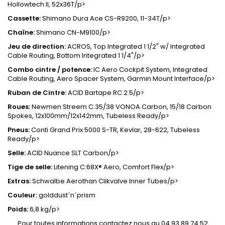
Hollowtech ll, 52x36T/p>
Cassette:
Shimano Dura Ace CS-R9200, 11-34T/p>
Chaîne:
Shimano CN-M9100/p>
Jeu de direction:
ACROS, Top Integrated 1 1/2" w/ Integrated
Cable Routing, Bottom Integrated 1 1/4"/p>
Combo cintre / potence:
IC Aero Cockpit System, Integrated
Cable Routing, Aero Spacer System, Garmin Mount Interface/p>
Ruban de Cintre:
ACID Bartape RC 2.5/p>
Roues:
Newmen Streem C.35/38 VONOA Carbon, 15/18 Carbon
Spokes, 12x100mm/12x142mm, Tubeless Ready/p>
Pneus:
Conti Grand Prix 5000 S-TR, Kevlar, 28-622, Tubeless
Ready/p>
Selle:
ACID Nuance SLT Carbon/p>
Tige de selle:
Litening C:68X® Aero, Comfort Flex/p>
Extras:
Schwalbe Aerothan Clikvalve Inner Tubes/p>
Couleur:
golddust´n´prism
Poids:
6,8 kg/p>
Pour toutes informations contactez nous au 04 93 89 74 52