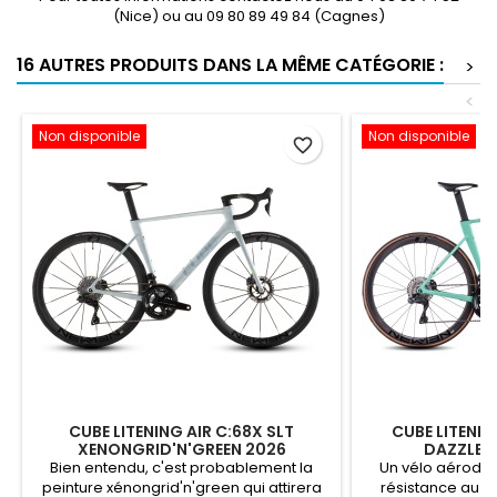
(Nice) ou au 09 80 89 49 84 (Cagnes)
16 AUTRES PRODUITS DANS LA MÊME CATÉGORIE :
>
<
Non disponible
Non disponible
favorite_border
CUBE LITENING AIR C:68X SLT
CUBE LITENIN
XENONGRID'N'GREEN 2026
DAZZLE'
Bien entendu, c'est probablement la
Un vélo aérodyn
peinture xénongrid'n'green qui attirera
résistance au ve