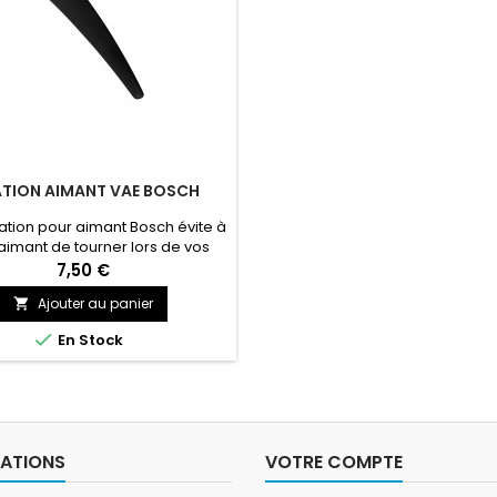
ATION AIMANT VAE BOSCH
xation pour aimant Bosch évite à
aimant de tourner lors de vos
balades.
7,50 €
Ajouter au panier


En Stock
ATIONS
VOTRE COMPTE