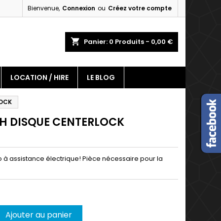
Bienvenue,
Connexion
ou
Créez votre compte
×
×
×
shopping_cart
Panier:
0
Produits - 0,00 €
LOCATION / HIRE
LE BLOG
n
LOCK
s
H DISQUE CENTERLOCK
o à assistance électrique! Pièce nécessaire pour la
.
Ajouter au panier