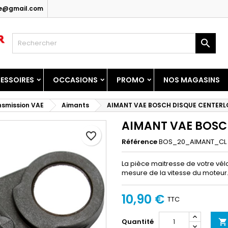
ice@gmail.com
y wishlists
réer une liste d'envies
onnexion

Create new list
us devez être connecté pour ajouter des produits à votre liste
m de la liste d'envies
nvies.
ESSOIRES
OCCASIONS
PROMO
NOS MAGASINS
Annuler
Connexio
nsmission VAE
Aimants
AIMANT VAE BOSCH DISQUE CENTER
Annuler
Créer une liste d'envie
AIMANT VAE BOSC
favorite_border
Référence
BOS_20_AIMANT_CL
La pièce maitresse de votre vél
mesure de la vitesse du moteur
10,90 €
TTC
Quantité
