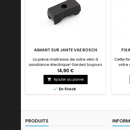
AIMANT SUR JANTE VAE BOSCH
FIX
La pièce maitresse de votre vélo à
Cette fi
assistance électrique! Gardez toujours
votre 
un aimant dans votre sac à dos lors de
14,90 €
vos rando pour ne pas finir à pied...!
Ajouter au panier


En Stock
PRODUITS
INFORM