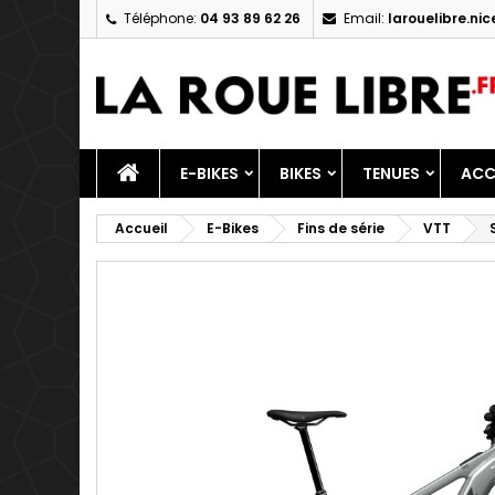
Téléphone:
04 93 89 62 26
Email:
larouelibre.n
M
C
C
add_circle_outline
Vo
No
d'e
E-BIKES
BIKES
TENUES
ACC
Accueil
E-Bikes
Fins de série
VTT