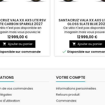
CRUZ VALA XX AXS LITE RSV
SANTACRUZ VALA XX AXS LI
TE CARBON SPARKLE 2027
GLOSS SLATE BLUE 20
élo n'est pas disponible en
Ce vélo n'est pas disponibl
asin mais vous pouvez le
magasin mais vous pouvez
mander. Si vous souhaitez
commander. Si vous souha
12 999,00 €
12 999,00 €
er un vélo contactez nous au
commander un vélo contactez
Ajouter au panier
Ajouter au panier


 93 89 62 26 ou par mail à
04 93 89 62 26 ou par mai
bre.nice@gmail.com Le Vala est
larouelibre.nice@gmail.com Le 

isponible sur commande
Disponible sur comma
 électrique à pleine puissance
un vélo électrique à pleine pu
ie précision et puissance. Il est
qui allie précision et puissance
pour les cyclistes en quête de
conçu pour les cyclistes en q
ormances optimales sur les
performances optimales su
meilleurs...
meilleurs...
ATIONS
VOTRE COMPTE
on de vos commandes
Informations personnelles
 légales
Retours produit
 d'utilisation
Commandes