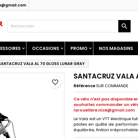
ice@gmail.com
y wishlists
réer une liste d'envies
onnexion

Create new list
us devez être connecté pour ajouter des produits à votre liste
m de la liste d'envies
nvies.
ESSOIRES
OCCASIONS
PROMO
NOS MAGASINS
Annuler
Connexio
SANTACRUZ VALA AL 70 GLOSS LUNAR GRAY
Annuler
Créer une liste d'envie
SANTACRUZ VALA A
favorite_border
Référence
SUR COMMANDE
Ce vélo n'est pas disponible
souhaitez commander un vélo 
larouelibre.nice@gmail.com
Le Vala est un VTT électrique fu
pilotes en quête de performanc
équilibrée, finition irréprochab