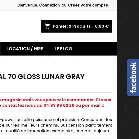
Bienvenue,
Connexion
ou
Créez votre compte
×
×
×
shopping_cart
Panier:
0
Produits - 0,00 €
LOCATION / HIRE
LE BLOG
n
s
L 70 GLOSS LUNAR GRAY
 en magasin mais vous pouvez le commander. Si vous
contactez nous au 04 93 89 62 26 ou par mail à
ll-power qui allie puissance et précision. Conçu pour les
e sur les meilleurs chemins. Suspension parfaitement
le et qualité de fabrication exemplaire, comme toujours.