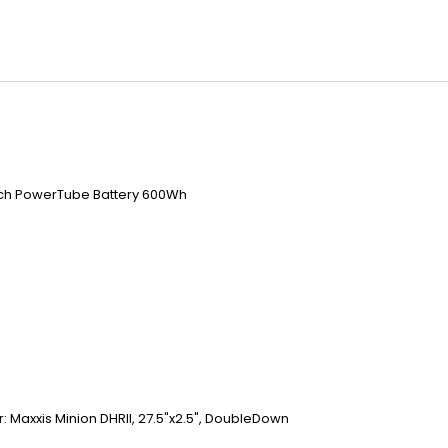
ch PowerTube Battery 600Wh
: Maxxis Minion DHRII, 27.5"x2.5", DoubleDown