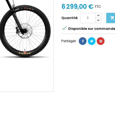
6 299,00 €
TTC
Quantité


Disponible sur command
Partager