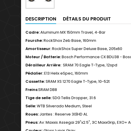
DESCRIPTION
DÉTAILS DU PRODUIT
Cadre:
Aluminum MX 150mm Travel, 4-Bar
Fourche:
RockShox Zeb Base, 160mm
Amortisseur:
RockShox Super Deluxe Base, 205x60
Moteur / Batterie:
Bosch Performance CX BDU38 - Bos
Dérailleur Arrière:
SRAM 70 Eagle T-Type, 12spd
Pédalier:
E13 Helix eSpec, 160mm
Cassette:
SRAM XS 1270 Eagle T-Type, 10-52t
Freins:
SRAM DB8
Tige de selle:
SDG Tellis Dropper, 31.6
Selle:
WTB Silverado Medium, Steel
Roues:
Jantes : Reserve 30|HD AL
Pneus:
Av: Maxxis Assegai 29"x2.5", 3C MaxxGrip, EXO+ Ar
Couleur:
Gloss Lunar Gray