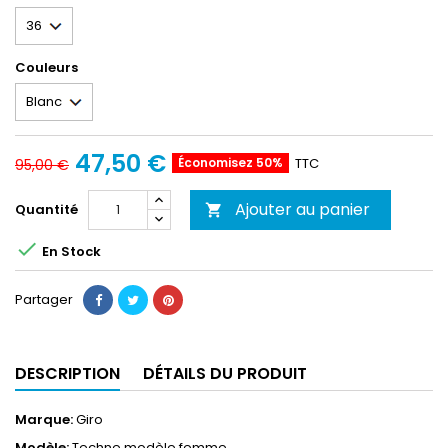
Couleurs
47,50 €
Économisez 50%
TTC
95,00 €
Ajouter au panier
Quantité


En Stock
Partager
DESCRIPTION
DÉTAILS DU PRODUIT
Marque:
Giro
Modèle:
Techne modèle femme