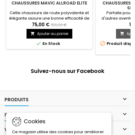
CHAUSSURES MAVIC ALLROAD ELITE
CHAUSSURES M
SPD
Cette chaussure de route polyvalente et
Parfaite pour 
élégante assure une bonne efficacité de
d'autres aventur
pédalage et facilite la marche — en ville,
temps hors du v
75,00 €
15
150,00 €
sur les chemins de campagne et partout
combine la précis
Ajouter au panier
Ajou


ailleurs.
avec les crampon
avec la qualité et 


En Stock
Produit dispo
o
Suivez-nous sur Facebook

PRODUITS

INFORMATIONS
Cookies

VOTRE COMPTE
Ce magasin utilise des cookies pour améliorer