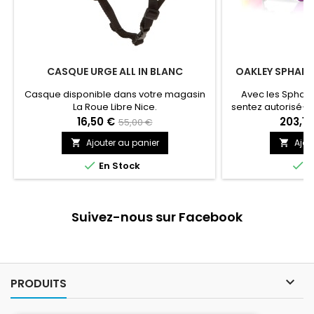
CASQUE URGE ALL IN BLANC
OAKLEY SPHAER
Casque disponible dans votre magasin
Avec les Sphaer
La Roue Libre Nice.
sentez autorisé·e 
limites. Les 
16,50 €
203,15
55,00 €
l’aboutissement 
Ajouter au panier
Ajou


menées aux côtés
sont conçues avec


En Stock
E
fendue » altern
contact avec les j
performance spor
champ de
Suivez-nous sur Facebook

PRODUITS