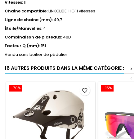
Vitesses:
11
Chaîne compatible:
LINKGLIDE, HG 11 vitesses
Ligne de chaîne (mm):
49,7
Étoile/Manivelles:
4
Combinaison de plateaux:
40D
Facteur Q (mm):
151
Vendu sans boitier de pédalier
16 AUTRES PRODUITS DANS LA MÊME CATÉGORIE :
>
<
-70%
-15%
favorite_border