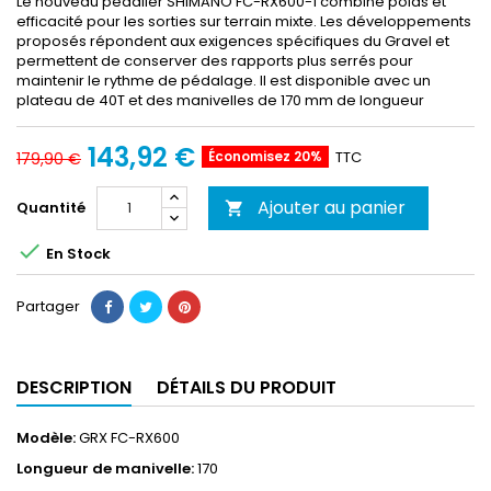
Le nouveau pédalier SHIMANO FC-RX600-1 combine poids et
efficacité pour les sorties sur terrain mixte. Les développements
proposés répondent aux exigences spécifiques du Gravel et
permettent de conserver des rapports plus serrés pour
maintenir le rythme de pédalage. Il est disponible avec un
plateau de 40T et des manivelles de 170 mm de longueur
143,92 €
Économisez 20%
TTC
179,90 €
Ajouter au panier
Quantité


En Stock
Partager
DESCRIPTION
DÉTAILS DU PRODUIT
Modèle:
GRX FC-RX600
Longueur de manivelle:
170