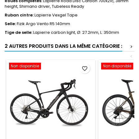
Roues complètes:
Lapierre Road Disc Carbon 700x21c, 38mm
height, Shimano driver, Tubeless Ready
Ruban cintre:
Lapierre Vexgel Tape
Selle:
Fizik Argo Vento R5 140mm
Tige de selle:
Lapierre carbon light, Ø: 27.2mm, L: 350mm
2 AUTRES PRODUITS DANS LA MÊME CATÉGORIE :
>
<
Non disponible
Non disponible
favorite_border