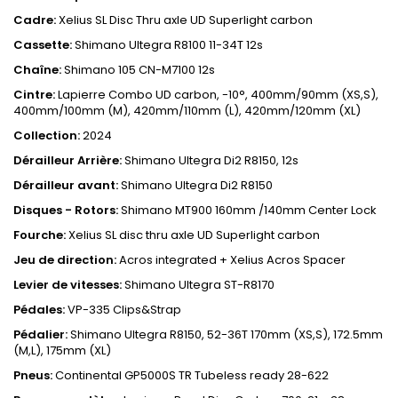
Cadre:
Xelius SL Disc Thru axle UD Superlight carbon
Cassette:
Shimano Ultegra R8100 11-34T 12s
Chaîne:
Shimano 105 CN-M7100 12s
Cintre:
Lapierre Combo UD carbon, -10°, 400mm/90mm (XS,S),
400mm/100mm (M), 420mm/110mm (L), 420mm/120mm (XL)
Collection:
2024
Dérailleur Arrière:
Shimano Ultegra Di2 R8150, 12s
Dérailleur avant:
Shimano Ultegra Di2 R8150
Disques - Rotors:
Shimano MT900 160mm /140mm Center Lock
Fourche:
Xelius SL disc thru axle UD Superlight carbon
Jeu de direction:
Acros integrated + Xelius Acros Spacer
Levier de vitesses:
Shimano Ultegra ST-R8170
Pédales:
VP-335 Clips&Strap
Pédalier:
Shimano Ultegra R8150, 52-36T 170mm (XS,S), 172.5mm
(M,L), 175mm (XL)
Pneus:
Continental GP5000S TR Tubeless ready 28-622