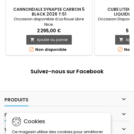
CANNONDALE SYNAPSE CARBON 5
CUBE LITENI
BLACK 2026 T:51
LIQUIDLA
Occasion disponible à La Roue Libre
Occasion Disponibl
Nice.
2 295,00 €
5 5
Ajouter au panier
Ajou




Non disponible
Non 
Suivez-nous sur Facebook

PRODUITS

INFORMATIONS
Cookies

VOTRE COMPTE
Ce magasin utilise des cookies pour améliorer