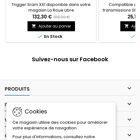
Trigger Sram XX1 disponible dans votre
Compatible ave
magasin La Roue Libre
transmissions SR
levier de vitesses
132,30 €
25,13
189,00 €
passage de vite
Ajouter au panier
Ajou


Eagle™, chaque cy
passage de vitess


En Stock
E
chaq
Suivez-nous sur Facebook

PRODUITS

INFORMATIONS
Cookies

VOTRE COMPTE
Ce magasin utilise des cookies pour améliorer
votre expérience de navigation.

CONTACT
Pour plus d'informations, consultez notre