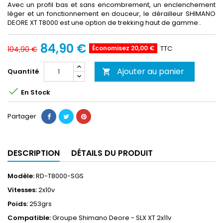
Avec un profil bas et sans encombrement, un enclenchement
léger et un fonctionnement en douceur, le dérailleur SHIMANO
DEORE XT T8000 est une option de trekking haut de gamme..
84,90 €
Économisez 20,00 €
TTC
104,90 €
Ajouter au panier
Quantité


En Stock
Partager
DESCRIPTION
DÉTAILS DU PRODUIT
Modèle:
RD-T8000-SGS
Vitesses:
2x10v
Poids:
253grs
Compatible:
Groupe Shimano Deore - SLX XT 2x11v