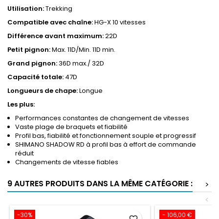
Utilisation:
Trekking
Compatible avec chaîne:
HG-X 10 vitesses
Différence avant maximum:
22D
Petit pignon:
Max. 11D/Min. 11D min.
Grand pignon:
36D max./ 32D
Capacité totale:
47D
Longueurs de chape:
Longue
Les plus:
Performances constantes de changement de vitesses
Vaste plage de braquets et fiabilité
Profil bas, fiabilité et fonctionnement souple et progressif
SHIMANO SHADOW RD à profil bas à effort de commande
réduit
Changements de vitesse fiables
9 AUTRES PRODUITS DANS LA MÊME CATÉGORIE :
>
<
-30%
- 106,00 €