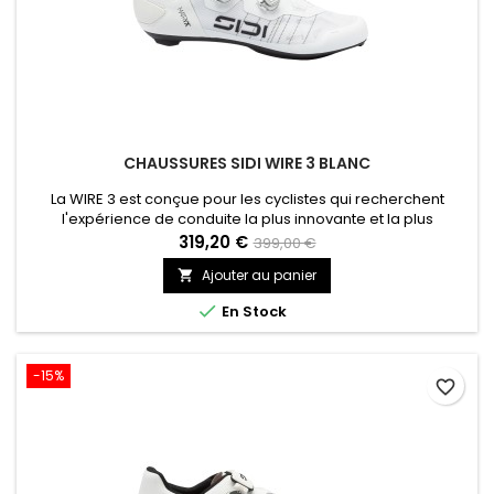
CHAUSSURES SIDI WIRE 3 BLANC
La WIRE 3 est conçue pour les cyclistes qui recherchent
l'expérience de conduite la plus innovante et la plus
puissante qui soit. La nouvelle tige en Micro Matrix® et Kevlar®
319,20 €
399,00 €
présente des zones de densité différenciées pour une
Ajouter au panier

ventilation optimale et un maintien ciblé. Une semelle
entièrement en carbone (rigidité 11) assure un transfert de

En Stock
puissance...
-15%
favorite_border