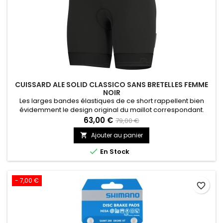
CUISSARD ALE SOLID CLASSICO SANS BRETELLES FEMME
NOIR
Les larges bandes élastiques de ce short rappellent bien
évidemment le design original du maillot correspondant.
Celles-ci permettent au produit de rester en place, couplées
63,00 €
79,00 €
à un maintien élastique à la taille. La compression musculaire
Ajouter au panier

est idéale, notamment permise par le tissu Tecno Power qui
épouse les parties du corps.

En Stock
- 7,00 €
favorite_border