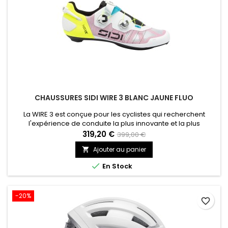
CHAUSSURES SIDI WIRE 3 BLANC JAUNE FLUO
La WIRE 3 est conçue pour les cyclistes qui recherchent
l'expérience de conduite la plus innovante et la plus
puissante qui soit. La nouvelle tige en Micro Matrix® et Kevlar®
319,20 €
399,00 €
présente des zones de densité différenciées pour une
Ajouter au panier

ventilation optimale et un maintien ciblé. Une semelle
entièrement en carbone (rigidité 11) assure un transfert de

En Stock
puissance...
-20%
favorite_border