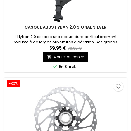
CASQUE ABUS HYBAN 2.0 SIGNAL SILVER
L’Hyban 2.0 associe une coque dure particulièrement
robuste à de larges ouvertures d’aération. Ses grands
réflecteurs principaux ainsi que de nombreux réflecteurs
59,95 €
79,95 €
secondaires assurent une visibilité élevée du cycliste, de jour
Ajouter au panier

comme de nuit. Complété par un puissant feu arrière à LED
intégré, l’Hyban est un casque de vélo parfait pour un usage

En Stock
quotidien...
-30%
favorite_border