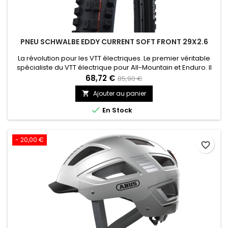
PNEU SCHWALBE EDDY CURRENT SOFT FRONT 29X2.6
La révolution pour les VTT électriques. Le premier véritable
spécialiste du VTT électrique pour All-Mountain et Enduro. Il
permet une conduite sans compromis même en montée,
68,72 €
85,90 €
génère une accélération féroce ainsi qu’un pilotage
Ajouter au panier

technique sur les sentiers. Il doit son aspect robuste à ses
crampons imposants, plus de gomme et des sections larges.

En Stock
- 20,00 €
favorite_border