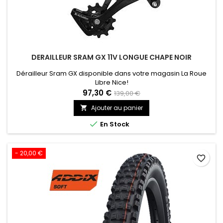
DERAILLEUR SRAM GX 11V LONGUE CHAPE NOIR
Dérailleur Sram GX disponible dans votre magasin La Roue
Libre Nice!
97,30 €
139,00 €
Ajouter au panier


En Stock
- 20,00 €
favorite_border