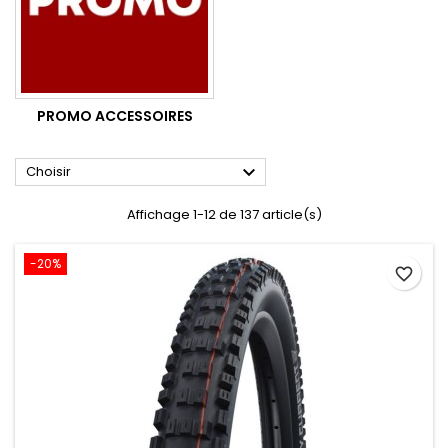
PROMO ACCESSOIRES

Choisir
Affichage 1-12 de 137 article(s)
-20%
favorite_border