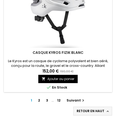
CASQUE KYROS FIZIK BLANC
Le Kyros est un casque de cyclisme polyvalent et bien aéré,
conçu pour la route, le gravel et le cross-country. Alliant
performances et confort optimal, il est équipé du système
152,00 €
190,00 €
MIPS Evolve Core et offre un ajustement entièrement réglable
Ajouter au panier

pour une protection sur mesure.

En Stock
1
2
3
…
12
Suivant

RETOUR EN HAUT
