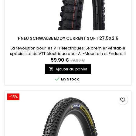
PNEU SCHWALBE EDDY CURRENT SOFT 27.5X2.6
La révolution pour les VTT électriques. Le premier véritable
spécialiste du VTT électrique pour All-Mountain et Enduro. Il
permet une conduite sans compromis même en montée,
59,90 €
79,90 €
génère une accélération féroce ainsi qu’un pilotage
Ajouter au panier

technique sur les sentiers. Il doit son aspect robuste à ses
crampons imposants, plus de gomme et des sections larges.

En Stock
-15%
favorite_border