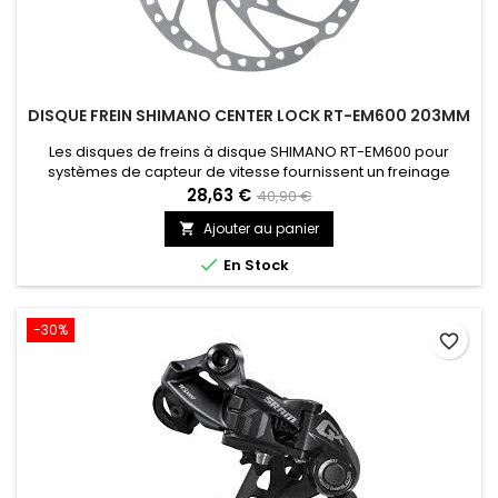
DISQUE FREIN SHIMANO CENTER LOCK RT-EM600 203MM
Les disques de freins à disque SHIMANO RT-EM600 pour
systèmes de capteur de vitesse fournissent un freinage
puissant et constant sur les pistes de vélo tout-terrain
28,63 €
40,90 €
accidentées. Les rotors ICE TECHNOLOGIES, robustes et
Ajouter au panier

durables, réduisent considérablement l'accumulation de
chaleur dans le système de freinage afin d'assurer un

En Stock
freinage de haute performance...
-30%
favorite_border