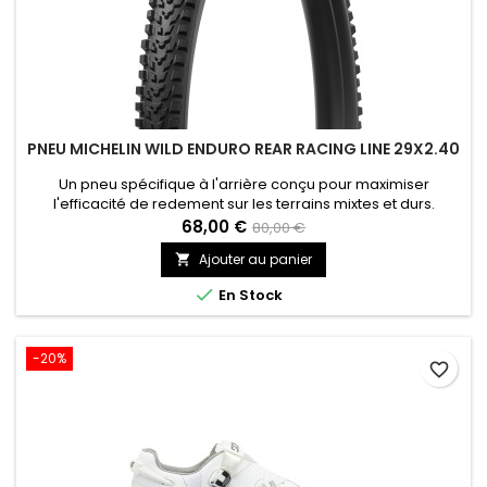
PNEU MICHELIN WILD ENDURO REAR RACING LINE 29X2.40
Un pneu spécifique à l'arrière conçu pour maximiser
l'efficacité de redement sur les terrains mixtes et durs.
Adhérence maximale pour gagner des courses, même à
68,00 €
80,00 €
basse température avec le melange de gommes MICHELIN
Ajouter au panier

Magi-X. Protection optimale contre les crevaisons et les
pincements spécialement développée pour les pilotes de

En Stock
Coupe du Monde d'Enduro.
-20%
favorite_border