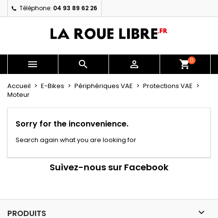
Téléphone:
04 93 89 62 26
×
×
×
×
My wishlists
((modalTitle))
Créer une liste d'envies
Connexion
Create new list
add_circle_outline
((confirmMessage))
Vous devez être connecté pour ajouter des produits
Nom de la liste d'envies
à votre liste d'envies.
0



shopping_cart
((cancelText))
((modalDeleteText))
Annuler
Connexion
Accueil
E-Bikes
Périphériques VAE
Protections VAE
Moteur
Annuler
Créer une liste d'envies
Sorry for the inconvenience.
Search again what you are looking for
Suivez-nous sur Facebook

PRODUITS