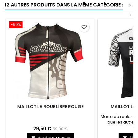
12 AUTRES PRODUITS DANS LA MÊME CATÉGORIE :
>
<
-50%
favorite_border
MAILLOT LA ROUE LIBRE ROUGE
MAILLOT LA 
Marre de rouler a
que les autres?
propose une g
29,50 €
79
59,00 €
originale pour met
Ajouter au panier
Ajou

