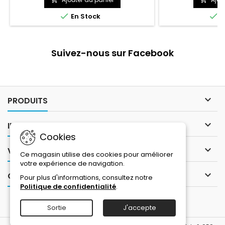
le peloton! L'hist
Roue Libre a trav


En Stock
E
avec le dessi
(@coun_illustrati
marque italien
texti
Suivez-nous sur Facebook

PRODUITS

INFORMATIONS
Cookies

VOTRE COMPTE
Ce magasin utilise des cookies pour améliorer
votre expérience de navigation.

CONTACT
Pour plus d'informations, consultez notre
Politique de confidentialité
.
Sortie
J'accepte