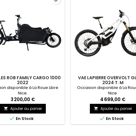
ES ROB FAMILY CARGO 1000
VAE LAPIERRE OVERVOLT GL
2022
2024 T: M
on disponible à La Roue Libre
Occasion disponible à La Rou
Nice.
Nice.
3 200,00 €
4 699,00 €
Ajouter au panier
Ajouter au panier




En Stock
En Stock