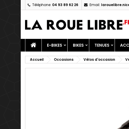
Téléphone:
04 93 89 62 26
Email:
larouelibre.n
M
C
C
add_circle_outline
Vo
No
d'e
E-BIKES
BIKES
TENUES
ACC
Accueil
Occasions
Vélos d'occasion
V