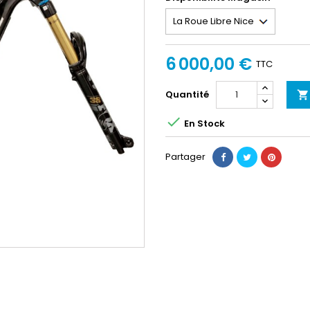
6 000,00 €
TTC
Quantité


En Stock
Partager