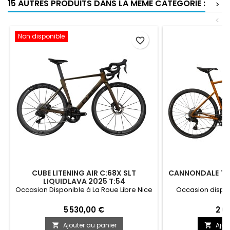
15 AUTRES PRODUITS DANS LA MÊME CATÉGORIE :
>
<
Non disponible
favorite_border
CUBE LITENING AIR C:68X SLT
CANNONDALE TOP
LIQUIDLAVA 2025 T:54
Occasion Disponible à La Roue Libre Nice
Occasion dispon
5 530,00 €
2 0
Ajouter au panier
Ajou

