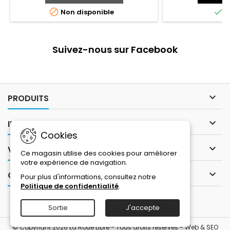


Non disponible
E
Suivez-nous sur Facebook

PRODUITS

INFORMATIONS
Cookies

VOTRE COMPTE
Ce magasin utilise des cookies pour améliorer
votre expérience de navigation.

CONTACT
Pour plus d'informations, consultez notre
Politique de confidentialité
.
Sortie
J'accepte
© Copyright 2026 La Roue Libre - Tous droits réservés -
Web & SEO