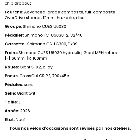
chip dropout
Fourche:
Advanced-grade composite, full-composite
OverDrive steerer, 12mm thru-axle, disc
Groupe:
Shimano CUES U6030
Pédalier:
Shimano FC-U6030-2, 32/46
Cassette :
Shimano CS-LG300, 11x39
Freins:
Shimano CUES U6030 hydraulic, Giant MPH rotors
[F]160mm, [R]160mm
Roues:
Giant S-X2, alloy
Pneus:
CrossCut GRIP 1; 700x45c
Pédales:
sans
Selle:
Giant Grit
Taille
: L
Année:
2026
Etat:
Neuf
Tous nos vélos d'occasions sont révisés par nos ateliers.